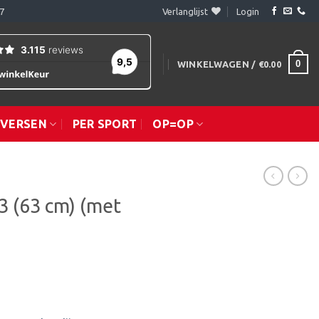
7
Verlanglijst
Login
0
WINKELWAGEN /
€
0.00
IVERSEN
PER SPORT
OP=OP
3 (63 cm) (met