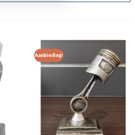
Aanbieding!
Toevoegen
Toevoegen
aan
aan
verlanglijst
verlanglijst