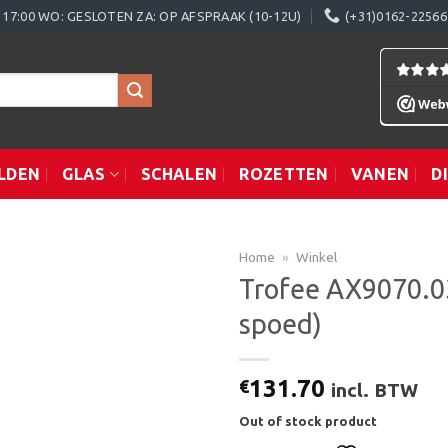
0 - 17:00 WO: GESLOTEN ZA: OP AFSPRAAK (10-12U)
(+31)0162-22566
LDEN
GLAS
SCHALEN
ROZETTEN
VANEN
D
Home
»
Winkel
Trofee AX9070.0
spoed)
Toevoegen
aan
verlanglijst
131.70
€
incl. BTW
Out of stock product