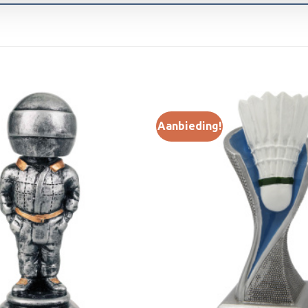
Aanbieding!
Toevoegen
aan
verlanglijst