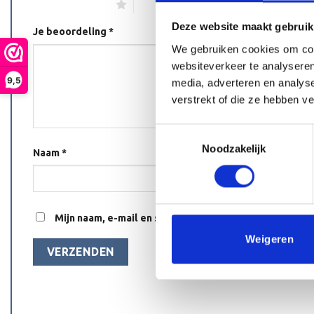
1 van de 5 sterren
2 van de 5 sterren
3 van de 5 s
Deze website maakt gebruik
Je beoordeling
*
We gebruiken cookies om cont
websiteverkeer te analyseren
9,5
media, adverteren en analys
verstrekt of die ze hebben v
Toestemmingsselectie
Noodzakelijk
Naam
*
Mijn naam, e-mail en site opslaan in deze browser voo
Weigeren