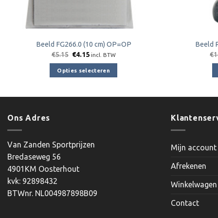
Beeld FG266.0 (10 cm) OP=OP
Beeld 
Oorspronkelijke
Huidige
€
5.15
€
4.15
€
1
incl. BTW
prijs
prijs
was:
is:
Opties selecteren
€5.15.
€4.15.
Dit
product
heeft
meerdere
Ons Adres
Klantenser
variaties.
Deze
Van Zanden Sportprijzen
Mijn account
optie
Bredaseweg 56
kan
Afrekenen
4901KM Oosterhout
gekozen
kvk: 92898432
worden
Winkelwagen
BTWnr. NL004987898B09
op
Contact
de
productpagina