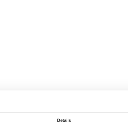
cm) (met spoed)” te beoordelen
Details