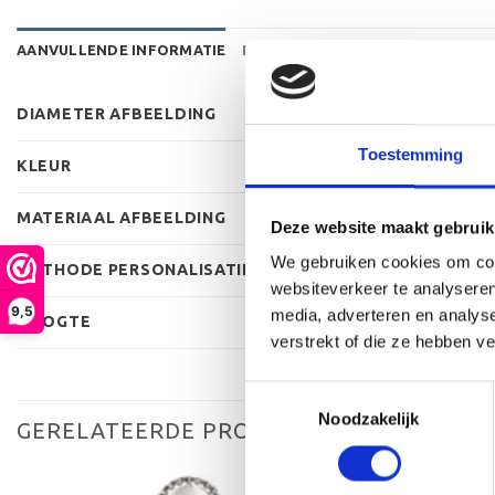
AANVULLENDE INFORMATIE
BEOORDELINGEN (0)
DIAMETER AFBEELDING
Toestemming
KLEUR
MATERIAAL AFBEELDING
Deze website maakt gebruik
We gebruiken cookies om cont
METHODE PERSONALISATIE
websiteverkeer te analyseren
9,5
media, adverteren en analys
HOOGTE
verstrekt of die ze hebben v
Toestemmingsselectie
Noodzakelijk
GERELATEERDE PRODUCTEN