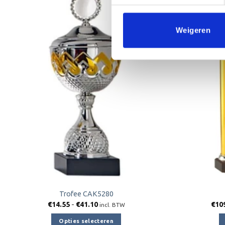
Weigeren
Toevoegen
aan
verlanglijst
Trofee CAK5280
Prijsklasse:
€
14.55
-
€
41.10
€
10
incl. BTW
€14.55
tot
Opties selecteren
€41.10