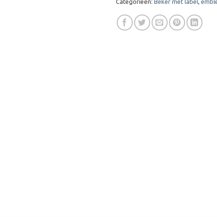
Categorieën:
Beker met label
,
embl