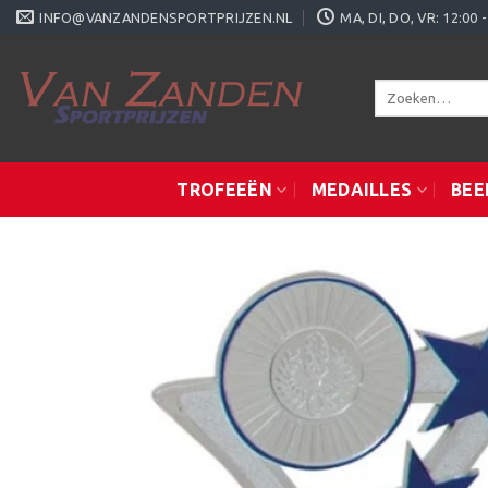
Ga
INFO@VANZANDENSPORTPRIJZEN.NL
MA, DI, DO, VR: 12:0
naar
inhoud
Zoeken
naar:
TROFEEËN
MEDAILLES
BEE