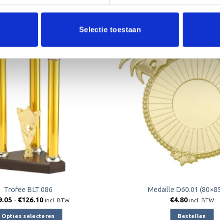
Selectie toestaan
Toevoegen
aan
verlanglijst
Trofee BLT.086
Medaille D60.01 (80×8
Prijsklasse:
9.05
-
€
126.10
€
4.80
incl. BTW
incl. BTW
€109.05
tot
Opties selecteren
Bestellen
€126.10