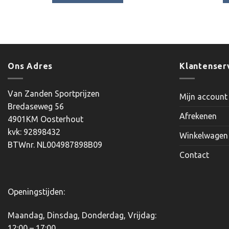
Dit
product
heeft
meerdere
variaties.
Ons Adres
Klantenser
Deze
optie
kan
Van Zanden Sportprijzen
Mijn account
gekozen
Bredaseweg 56
worden
Afrekenen
4901KM Oosterhout
op
kvk: 92898432
Winkelwagen
de
BTWnr. NL004987898B09
productpagina
Contact
Openingstijden:
Maandag, Dinsdag, Donderdag, Vrijdag:
12:00 – 17:00