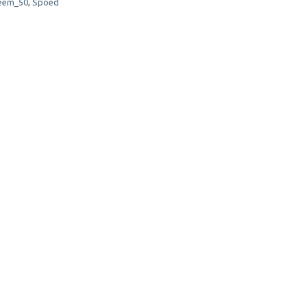
eem_50
,
Spoed