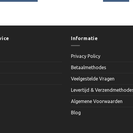
Dit
product
heeft
meerdere
variaties.
vice
Informatie
Deze
optie
kan
Privacy Policy
gekozen
worden
Betaalmethodes
op
Veelgestelde Vragen
de
productpagina
Levertijd & Verzendmethode
Algemene Voorwaarden
Blog