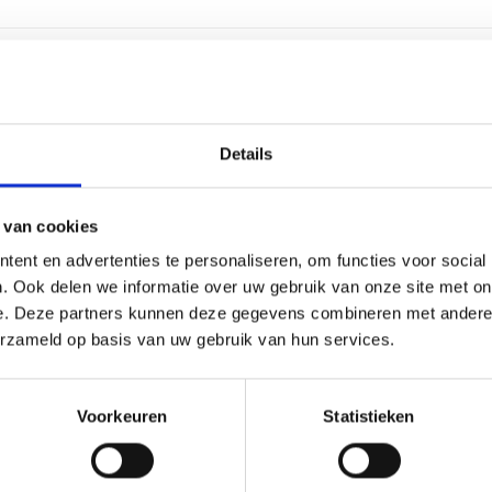
5 centimeter
Details
Zilver
Aluminium
 van cookies
ent en advertenties te personaliseren, om functies voor social
Labelen
. Ook delen we informatie over uw gebruik van onze site met on
e. Deze partners kunnen deze gegevens combineren met andere i
17 cm, 17,5 cm, 18 cm, 18,5 
erzameld op basis van uw gebruik van hun services.
Voorkeuren
Statistieken