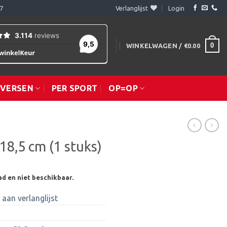
7
Verlanglijst
Login
0
WINKELWAGEN /
€
0.00
IVERSEN
PER SPORT
OP=OP
18,5 cm (1 stuks)
ad en niet beschikbaar.
aan verlanglijst