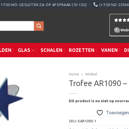
0 - 17:00 WO: GESLOTEN ZA: OP AFSPRAAK (10-12U)
(+31)0162-22566
LDEN
GLAS
SCHALEN
ROZETTEN
VANEN
D
Home
»
Winkel
Trofee AR1090 – 
Toevoegen
Dit product is nu niet op voorra
aan
verlanglijst
Toevoegen 
SKU:
KAR1090-1