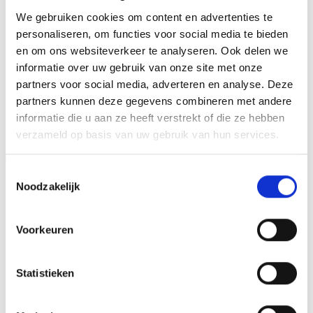
tweehonderd standaard afbeeldingen zijn, maar ook een
We gebruiken cookies om content en advertenties te
eigen logo of afbeelding. Deze kun je uploaden via het
personaliseren, om functies voor social media te bieden
menu
en om ons websiteverkeer te analyseren. Ook delen we
informatie over uw gebruik van onze site met onze
partners voor social media, adverteren en analyse. Deze
GERELATEERDE PRODUCTEN
partners kunnen deze gegevens combineren met andere
informatie die u aan ze heeft verstrekt of die ze hebben
verzameld op basis van uw gebruik van hun services.
Aanbieding!
Aanbieding!
Toestemmingsselectie
Toevoegen
Toevoegen
Noodzakelijk
aan
aan
verlanglijst
verlanglijst
Voorkeuren
Statistieken
Beeld FG914 (12 cm) OP=OP
Z0168 14 cm OP=OP