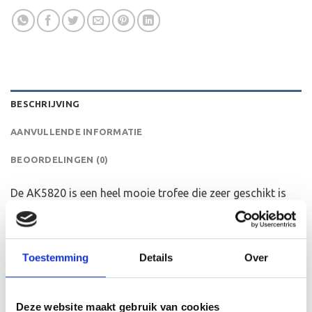
BESCHRIJVING
AANVULLENDE INFORMATIE
BEOORDELINGEN (0)
De AK5820 is een heel mooie trofee die zeer geschikt is
voor ieder (sport)toernooi, businessevenement of als een
leuk cadeau om uit te reiken. We kunnen de beker
personaliseren door er een tekst op de voet van de beker
Toestemming
Details
Over
aan te brengen. We graveren de tekst gecentreerd op een
aluminium plaatje.Op de beker zelf kunnen we een door
jou gekozen afbeelding op plakken. Dit kan een van onze
Deze website maakt gebruik van cookies