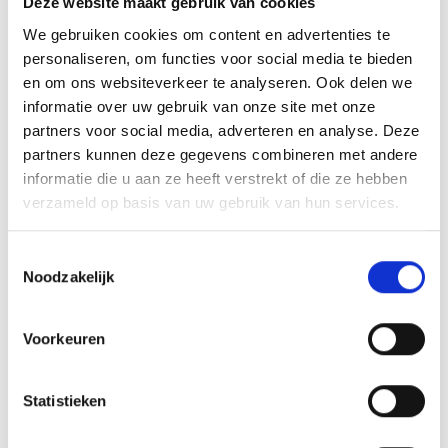
Deze website maakt gebruik van cookies
tweehonderd standaard afbeeldingen zijn, maar ook een
We gebruiken cookies om content en advertenties te
eigen logo of afbeelding. Deze kun je uploaden via het
personaliseren, om functies voor social media te bieden
menu
en om ons websiteverkeer te analyseren. Ook delen we
informatie over uw gebruik van onze site met onze
partners voor social media, adverteren en analyse. Deze
partners kunnen deze gegevens combineren met andere
GERELATEERDE PRODUCTEN
informatie die u aan ze heeft verstrekt of die ze hebben
verzameld op basis van uw gebruik van hun services.
Aanbieding!
Toestemmingsselectie
Noodzakelijk
Toevoegen
Toevoegen
aan
aan
verlanglijst
verlanglijst
Voorkeuren
Statistieken