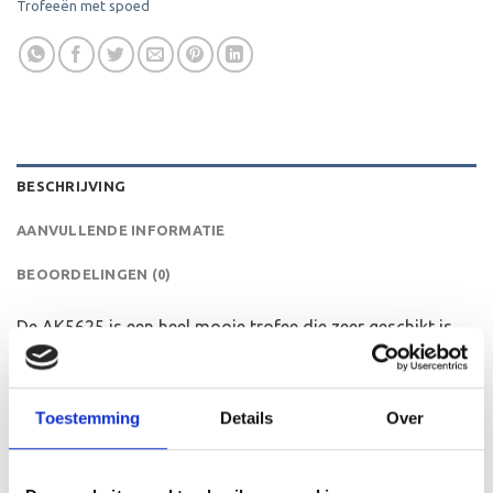
Trofeeën met spoed
BESCHRIJVING
AANVULLENDE INFORMATIE
BEOORDELINGEN (0)
De AK5625 is een heel mooie trofee die zeer geschikt is
voor ieder (sport)toernooi, businessevenement of als een
leuk cadeau om uit te reiken. We kunnen de beker
personaliseren door er een tekst op de voet van de beker
Toestemming
Details
Over
aan te brengen. We graveren de tekst gecentreerd op een
aluminium plaatje.Op de beker zelf kunnen we een door
jou gekozen afbeelding op plakken. Dit kan een van onze