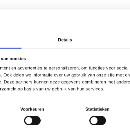
Details
 van cookies
(0)
ent en advertenties te personaliseren, om functies voor social
r ieder (sport)toernooi, businessevenement of als een leuk cad
. Ook delen we informatie over uw gebruik van onze site met on
e graveren de tekst gecentreerd op een aluminium plaatje.
e. Deze partners kunnen deze gegevens combineren met andere i
erzameld op basis van uw gebruik van hun services.
Voorkeuren
Statistieken