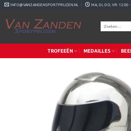
Ga
INFO@VANZANDENSPORTPRIJZEN.NL
MA, DI, DO, VR: 12:0
naar
inhoud
Zoeken
naar:
TROFEEËN
MEDAILLES
BEE