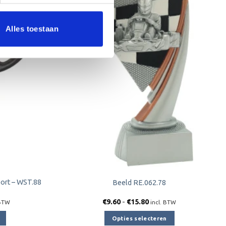
Toevoegen
Toevoegen
Alles toestaan
aan
aan
verlanglijst
verlanglijst
ort – WST.88
Beeld RE.062.78
klasse:
Prijsklasse:
€
9.60
-
€
15.80
 BTW
incl. BTW
05
€9.60
tot
Opties selecteren
30
€15.80