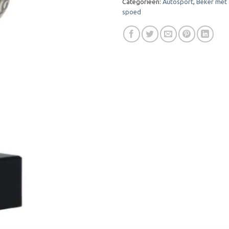
Categorieën:
Autosport
,
Beker met 
spoed