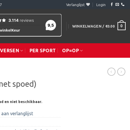
7
Verlanglijst
Login
0
WINKELWAGEN /
€
0.00
IVERSEN
PER SPORT
OP=OP
met spoed)
ad en niet beschikbaar.
aan verlanglijst