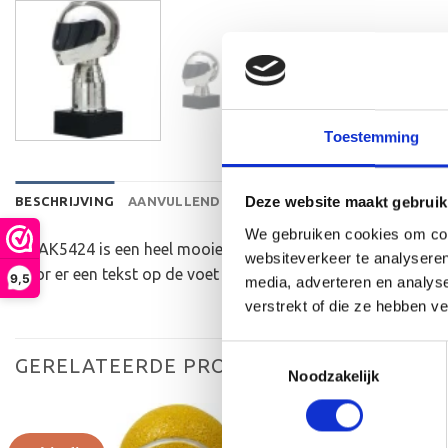
Toestemming
Deze website maakt gebruik
BESCHRIJVING
AANVULLENDE INFORMATIE
BEOORDELINGEN 
We gebruiken cookies om cont
De AK5424 is een heel mooie trofee die zeer geschikt is voo
websiteverkeer te analyseren
door er een tekst op de voet van de beker aan te brengen. W
9,5
media, adverteren en analys
verstrekt of die ze hebben v
Toestemmingsselectie
GERELATEERDE PRODUCTEN
Noodzakelijk