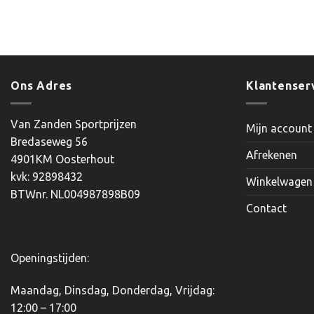
Dit
product
heeft
meerdere
variaties.
Ons Adres
Klantenser
Deze
optie
kan
Van Zanden Sportprijzen
Mijn account
gekozen
Bredaseweg 56
worden
Afrekenen
4901KM Oosterhout
op
kvk: 92898432
Winkelwagen
de
BTWnr. NL004987898B09
productpagina
Contact
Openingstijden:
Maandag, Dinsdag, Donderdag, Vrijdag:
12:00 – 17:00