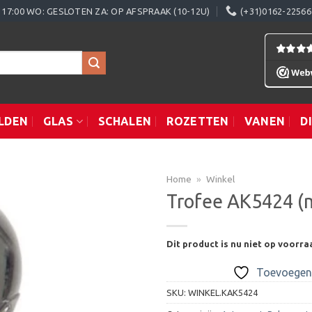
0 - 17:00 WO: GESLOTEN ZA: OP AFSPRAAK (10-12U)
(+31)0162-22566
LDEN
GLAS
SCHALEN
ROZETTEN
VANEN
D
Home
»
Winkel
Trofee AK5424 (
Toevoegen
Dit product is nu niet op voorra
aan
verlanglijst
Toevoegen 
SKU:
WINKEL.KAK5424