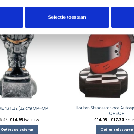
Aanbieding!
Toevoegen
Selectie toestaan
aan
verlanglijst
Houten Standaard voor Autosp
RE.131.22 (22 cm) OP=OP
OP=OP
Oorspronkelijke
Huidige
Prijs
6.45
€
14.95
€
14.05
-
€
17.30
incl. BTW
incl.
prijs
prijs
€14.
was:
is:
tot
Opties selecteren
Opties selecteren
€16.45.
€14.95.
€17.