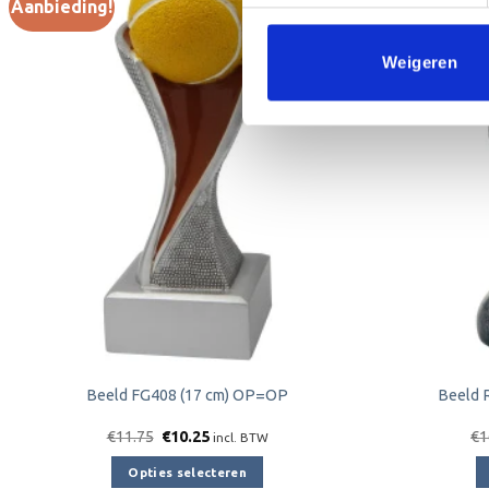
Aanbieding!
Aanbieding!
Toevoegen
Weigeren
aan
verlanglijst
Beeld FG408 (17 cm) OP=OP
Beeld 
Oorspronkelijke
Huidige
€
11.75
€
10.25
€
1
incl. BTW
prijs
prijs
was:
is:
Opties selecteren
€11.75.
€10.25.