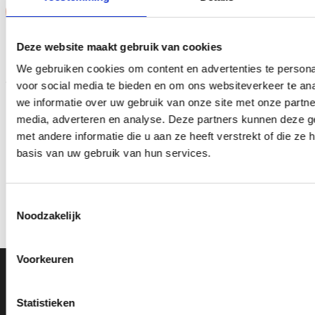
Aanbieding!
Aanbieding!
Toevoegen
Toevoegen
Deze website maakt gebruik van cookies
aan
aan
verlanglijst
verlanglijst
We gebruiken cookies om content en advertenties te persona
voor social media te bieden en om ons websiteverkeer te an
we informatie over uw gebruik van onze site met onze partne
media, adverteren en analyse. Deze partners kunnen deze 
met andere informatie die u aan ze heeft verstrekt of die z
basis van uw gebruik van hun services.
Beeld FG266.0 (10 cm)
Z0173 (14 cm) OP=OP
OP=OP
Oorspronkelijke
Huidige
Oorspronkelijke
Huidige
€
4.95
€
3.95
€
5.15
€
4.15
incl. BTW
incl. BTW
prijs
prijs
prijs
prijs
Toestemmingsselectie
was:
is:
was:
is:
Bestellen
Opties selecteren
Noodzakelijk
€4.95.
€3.95.
€5.15.
€4.15.
Dit
product
heeft
Voorkeuren
meerdere
Ons Adres
variaties.
Deze
Statistieken