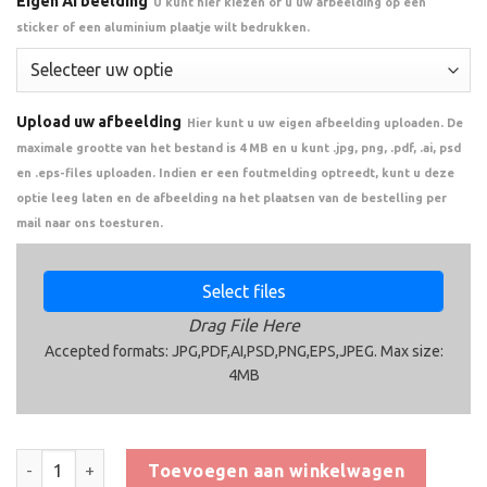
Eigen Afbeelding
U kunt hier kiezen of u uw afbeelding op een
sticker of een aluminium plaatje wilt bedrukken.
Upload uw afbeelding
Hier kunt u uw eigen afbeelding uploaden. De
maximale grootte van het bestand is 4 MB en u kunt .jpg, png, .pdf, .ai, psd
en .eps-files uploaden. Indien er een foutmelding optreedt, kunt u deze
optie leeg laten en de afbeelding na het plaatsen van de bestelling per
mail naar ons toesturen.
Select files
Drag File Here
Accepted formats: JPG,PDF,AI,PSD,PNG,EPS,JPEG. Max size:
4MB
Trofee CAK5025 aantal
Toevoegen aan winkelwagen