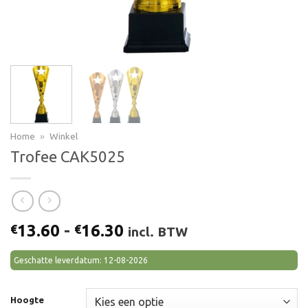
Home
»
Winkel
Trofee CAK5025
Prijsklasse:
13.60
-
16.30
€
€
incl. BTW
€13.60
tot
Geschatte leverdatum: 12-08-2026
€16.30
Hoogte