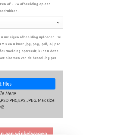
ezen of u uw afbeelding op een
 bedrukken.
 u uw eigen afbeelding uploaden. De
MB en u kunt .jpg, png, .pdf, .ai, psd
n foutmelding optreedt, kunt u deze
het plaatsen van de bestelling per
 files
le Here
,PSD,PNG,EPS,JPEG. Max size:
MB
n aan winkelwagen