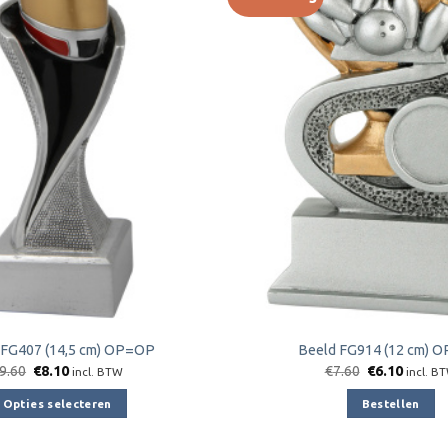
Toevoegen
aan
verlanglijst
 FG407 (14,5 cm) OP=OP
Beeld FG914 (12 cm) 
Oorspronkelijke
Huidige
Oorspronkeli
Huidig
9.60
€
8.10
€
7.60
€
6.10
incl. BTW
incl. B
prijs
prijs
prijs
prijs
was:
is:
was:
is:
Opties selecteren
Bestellen
€9.60.
€8.10.
€7.60.
€6.10.
Dit