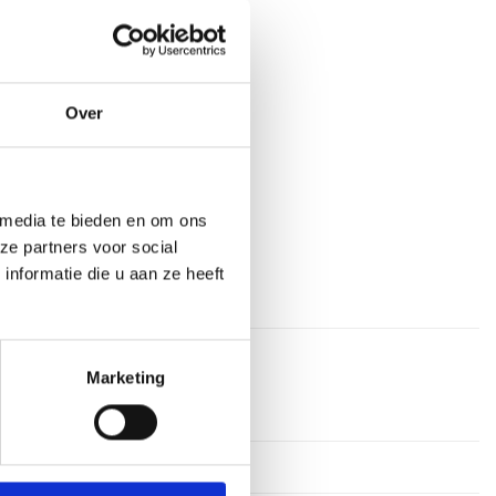
aan verlanglijst
Over
at
,
Embleem (2,5 cm)
,
Middelgrote
 media te bieden en om ons
ze partners voor social
nformatie die u aan ze heeft
Marketing
n
34,5 cm