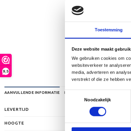
Toestemming
Deze website maakt gebruik
We gebruiken cookies om cont
websiteverkeer te analyseren
9,5
media, adverteren en analys
verstrekt of die ze hebben v
AANVULLENDE INFORMATIE
BEOORDELINGEN (0)
Toestemmingsselectie
Noodzakelijk
LEVERTIJD
HOOGTE