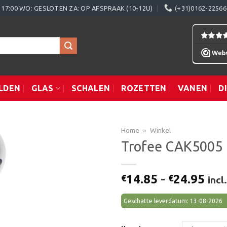
0 - 17:00 WO: GESLOTEN ZA: OP AFSPRAAK (10-12U)
(+31)0162-22566
LDEN
GLAS
SCHALEN
ROZETTEN
VANEN
D
Home
»
Winkel
Trofee CAK5005
Toevoegen
Prij
14.85
-
24.95
€
€
inc
aan
€14
verlanglijst
tot
Geschatte leverdatum: 13-08-2026
€24