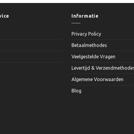
product
heeft
meerdere
vice
Informatie
variaties.
Deze
Privacy Policy
optie
kan
Betaalmethodes
gekozen
worden
Veelgestelde Vragen
op
Levertijd & Verzendmethode
de
productpagina
Algemene Voorwaarden
Blog