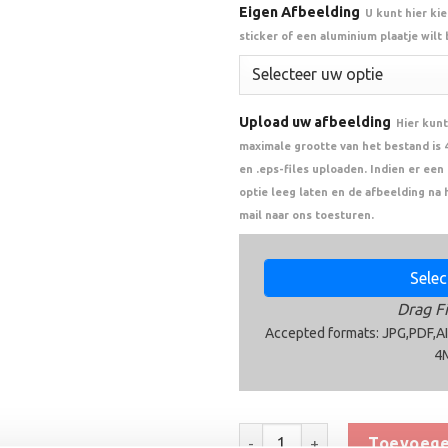
Eigen Afbeelding
U kunt hier ki
sticker of een aluminium plaatje wilt
Upload uw afbeelding
Hier kunt
maximale grootte van het bestand is 4 
en .eps-files uploaden. Indien er ee
optie leeg laten en de afbeelding na 
mail naar ons toesturen.
Select
Drag Fi
Accepted formats: JPG,PDF,AI
4
Trofee CAK5005 aantal
Toevoege