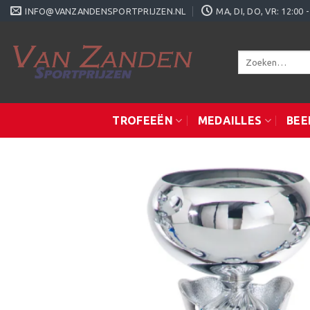
Ga
INFO@VANZANDENSPORTPRIJZEN.NL
MA, DI, DO, VR: 12:0
naar
inhoud
Zoeken
naar:
TROFEEËN
MEDAILLES
BEE