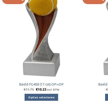
Toevoegen
aan
verlanglijst
Beeld FG408 (17 cm) OP=OP
Beeld
Oorspronkelijke
Huidige
€
11.75
€
10.25
€
incl. BTW
prijs
prijs
was:
is:
Opties selecteren
€11.75.
€10.25.
Dit