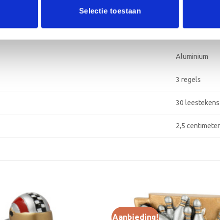
Zilver-Blauw
Selectie toestaan
Marble, Metaal
Aluminium
3 regels
30 leestekens
2,5 centimete
Aanbieding!