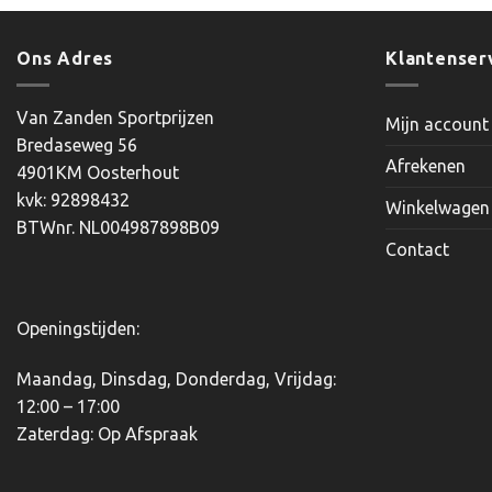
product
heeft
meerdere
Ons Adres
Klantenser
variaties.
Deze
Van Zanden Sportprijzen
Mijn account
optie
Bredaseweg 56
kan
Afrekenen
4901KM Oosterhout
gekozen
kvk: 92898432
worden
Winkelwagen
BTWnr. NL004987898B09
op
Contact
de
productpagina
Openingstijden:
Maandag, Dinsdag, Donderdag, Vrijdag:
12:00 – 17:00
Zaterdag: Op Afspraak