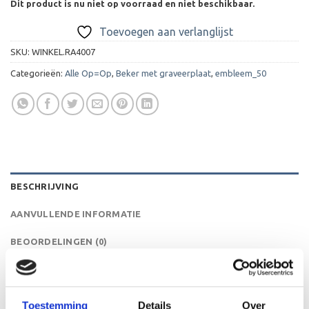
Dit product is nu niet op voorraad en niet beschikbaar.
Toevoegen aan verlanglijst
SKU:
WINKEL.RA4007
Categorieën:
Alle Op=Op
,
Beker met graveerplaat
,
embleem_50
BESCHRIJVING
AANVULLENDE INFORMATIE
BEOORDELINGEN (0)
Deze serie bekers is leverbaar in maarliefst 12 maten! De
A4007 is een heel mooie trofee die zeer geschikt is voor
Toestemming
Details
Over
ieder (sport)toernooi, businessevenement of als een leuk