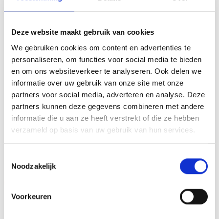
cadeau om uit te reiken. We kunnen de beker
personaliseren door er een tekst op de voet van de beker
Deze website maakt gebruik van cookies
aan te brengen. We graveren de tekst gecentreerd op een
We gebruiken cookies om content en advertenties te
aluminium plaatje.Op de beker zelf kunnen we een door
personaliseren, om functies voor social media te bieden
jou gekozen afbeelding op plakken. Dit kan een van onze
en om ons websiteverkeer te analyseren. Ook delen we
tweehonderd standaard afbeeldingen zijn, maar ook een
informatie over uw gebruik van onze site met onze
eigen logo of afbeelding. Deze kun je uploaden via het
partners voor social media, adverteren en analyse. Deze
menu
partners kunnen deze gegevens combineren met andere
informatie die u aan ze heeft verstrekt of die ze hebben
verzameld op basis van uw gebruik van hun services.
GERELATEERDE PRODUCTEN
Toestemmingsselectie
Noodzakelijk
Aanbieding!
Aanbieding!
Voorkeuren
Toevoegen
Toevoegen
aan
aan
verlanglijst
verlanglijst