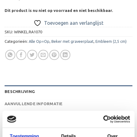
Dit product is nu niet op voorraad en niet beschikbaar.
Toevoegen aan verlanglijst
SKU:
WINKEL.RA1070
Categorieën:
Alle Op=Op
,
Beker met graveerplaat
,
Embleem (2,5 cm)
BESCHRIJVING
AANVULLENDE INFORMATIE
BEOORDELINGEN (0)
De A1070 is een heel mooie trofee die zeer geschikt is
Toestemming
Details
Over