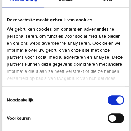
voor ieder (sport)toernooi, businessevenement of als een
leuk cadeau om uit te reiken. We kunnen de beker
personaliseren door er een tekst op de voet van de beker
Deze website maakt gebruik van cookies
aan te brengen. We graveren de tekst gecentreerd op een
We gebruiken cookies om content en advertenties te
aluminium plaatje.Op de beker zelf kunnen we een door
personaliseren, om functies voor social media te bieden
jou gekozen afbeelding op plakken. Dit kan een van onze
en om ons websiteverkeer te analyseren. Ook delen we
tweehonderd standaard afbeeldingen zijn, maar ook een
informatie over uw gebruik van onze site met onze
eigen logo of afbeelding. Deze kun je uploaden via het
partners voor social media, adverteren en analyse. Deze
menu
partners kunnen deze gegevens combineren met andere
informatie die u aan ze heeft verstrekt of die ze hebben
verzameld op basis van uw gebruik van hun services.
GERELATEERDE PRODUCTEN
Toestemmingsselectie
Noodzakelijk
Aanbieding!
Aanbieding!
Voorkeuren
Toevoegen
Toevoegen
aan
aan
verlanglijst
verlanglijst