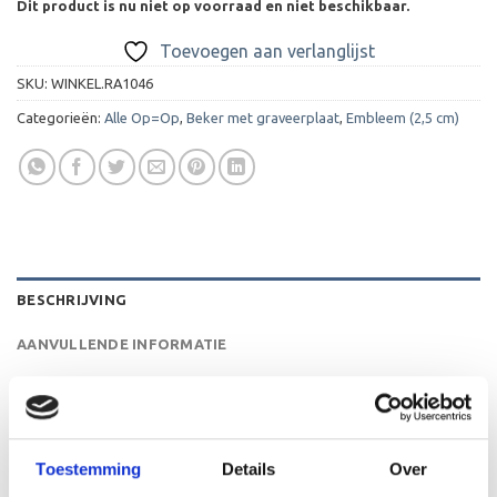
Dit product is nu niet op voorraad en niet beschikbaar.
Toevoegen aan verlanglijst
SKU:
WINKEL.RA1046
Categorieën:
Alle Op=Op
,
Beker met graveerplaat
,
Embleem (2,5 cm)
BESCHRIJVING
AANVULLENDE INFORMATIE
BEOORDELINGEN (0)
De A1046 is een heel mooie trofee die zeer geschikt is
Toestemming
Details
Over
voor ieder (sport)toernooi, businessevenement of als een
leuk cadeau om uit te reiken. We kunnen de beker