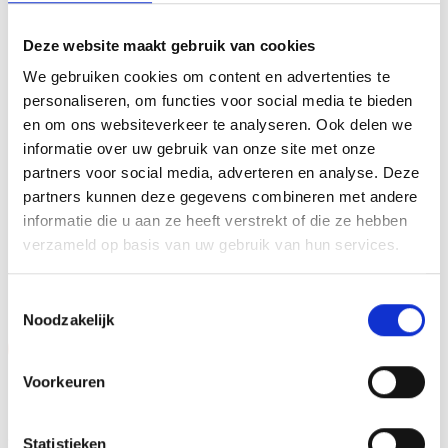
personaliseren door er een tekst op de voet van de beker
Deze website maakt gebruik van cookies
aan te brengen. We graveren de tekst gecentreerd op een
aluminium plaatje.Op de beker zelf kunnen we een door
We gebruiken cookies om content en advertenties te
jou gekozen afbeelding op plakken. Dit kan een van onze
personaliseren, om functies voor social media te bieden
tweehonderd standaard afbeeldingen zijn, maar ook een
en om ons websiteverkeer te analyseren. Ook delen we
informatie over uw gebruik van onze site met onze
eigen logo of afbeelding. Deze kun je uploaden via het
partners voor social media, adverteren en analyse. Deze
menu
partners kunnen deze gegevens combineren met andere
informatie die u aan ze heeft verstrekt of die ze hebben
verzameld op basis van uw gebruik van hun services.
GERELATEERDE PRODUCTEN
Toestemmingsselectie
Noodzakelijk
Aanbieding!
Aanbieding!
Voorkeuren
Toevoegen
Toevoegen
aan
aan
verlanglijst
verlanglijst
Statistieken