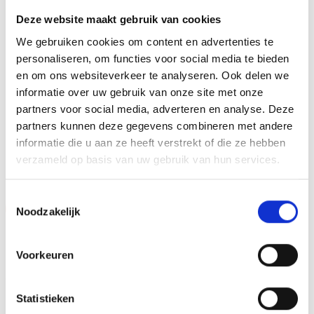
aluminium plaatje.Op de beker zelf kunnen we een door
Deze website maakt gebruik van cookies
jou gekozen afbeelding op plakken. Dit kan een van onze
We gebruiken cookies om content en advertenties te
tweehonderd standaard afbeeldingen zijn, maar ook een
personaliseren, om functies voor social media te bieden
eigen logo of afbeelding. Deze kun je uploaden via het
en om ons websiteverkeer te analyseren. Ook delen we
menu
informatie over uw gebruik van onze site met onze
partners voor social media, adverteren en analyse. Deze
partners kunnen deze gegevens combineren met andere
informatie die u aan ze heeft verstrekt of die ze hebben
GERELATEERDE PRODUCTEN
verzameld op basis van uw gebruik van hun services.
Toestemmingsselectie
Aanbieding!
Aanbieding!
Noodzakelijk
Toevoegen
Toevoegen
aan
aan
verlanglijst
verlanglijst
Voorkeuren
Statistieken