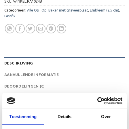
SKU:
WINKEL.RA1024B
Categorieën:
Alle Op=Op
,
Beker met graveerplaat
,
Embleem (2,5 cm)
,
Fastfix
BESCHRIJVING
AANVULLENDE INFORMATIE
BEOORDELINGEN (0)
De A1024B is een heel mooie trofee die zeer geschikt is
voor ieder (sport)toernooi, businessevenement of als een
leuk cadeau om uit te reiken. We kunnen de beker
Toestemming
Details
Over
personaliseren door er een tekst op de voet van de beker
aan te brengen. We graveren de tekst gecentreerd op een