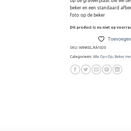
op de graveerplaat die we be
beker en een standaard afbee
foto op de beker
Dit product is nu niet op voorra
Toevoegen 
SKU:
WINKEL.RA1020
Categorieën:
Alle Op=Op
,
Beker me