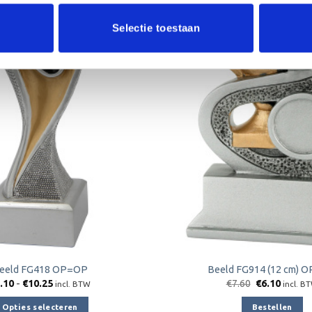
Aanbieding!
Selectie toestaan
Toevoegen
aan
verlanglijst
eeld FG418 OP=OP
Beeld FG914 (12 cm) 
Prijsklasse:
Oorspronkeli
Huidig
.10
-
€
10.25
€
7.60
€
6.10
incl. BTW
incl. B
€8.10
prijs
prijs
tot
was:
is:
Opties selecteren
Bestellen