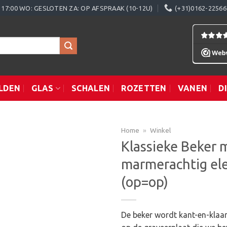
0 - 17:00 WO: GESLOTEN ZA: OP AFSPRAAK (10-12U)
(+31)0162-22566
LDEN
GLAS
SCHALEN
ROZETTEN
VANEN
D
Home
»
Winkel
Klassieke Beker 
marmerachtig el
Toevoegen
(op=op)
aan
verlanglijst
De beker wordt kant-en-klaar