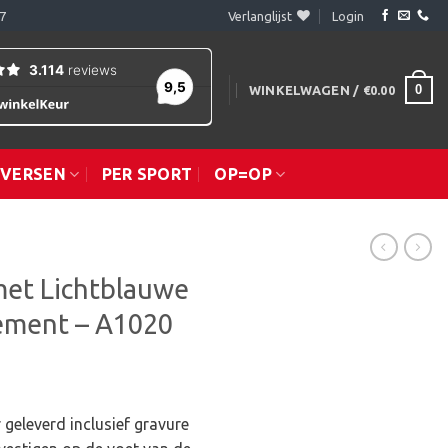
7
Verlanglijst
Login
0
WINKELWAGEN /
€
0.00
IVERSEN
PER SPORT
OP=OP
met Lichtblauwe
ement – A1020
 geleverd inclusief gravure