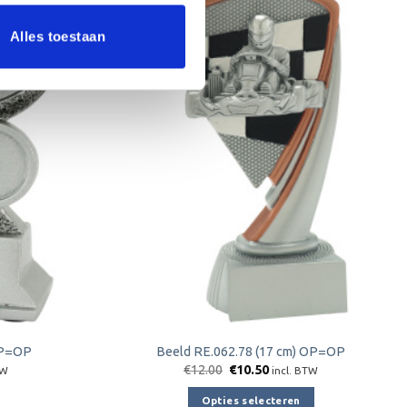
Aanbieding!
Alles toestaan
Toevoegen
Toevoegen
aan
aan
verlanglijst
verlanglijst
OP=OP
Beeld RE.062.78 (17 cm) OP=OP
jke
e
Oorspronkelijke
Huidige
€
12.00
€
10.50
TW
incl. BTW
prijs
prijs
was:
is:
Opties selecteren