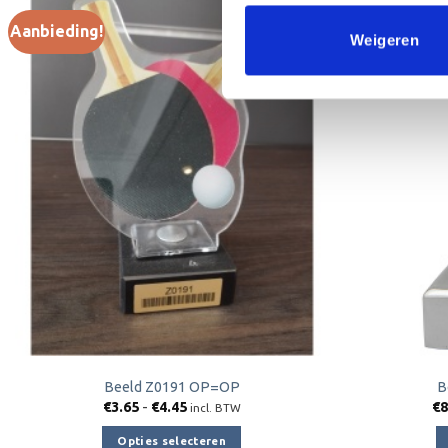
Aanbieding!
Aanbieding!
Weigeren
Toevoegen
aan
verlanglijst
Beeld Z0191 OP=OP
B
Prijsklasse:
€
3.65
-
€
4.45
€
8
incl. BTW
€3.65
tot
Opties selecteren