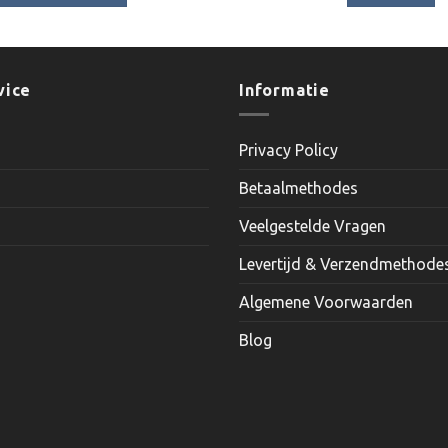
€10.25
€7.60.
€6.10.
Dit
product
heeft
meerdere
vice
Informatie
variaties.
Deze
Privacy Policy
optie
kan
Betaalmethodes
gekozen
worden
Veelgestelde Vragen
op
Levertijd & Verzendmethode
de
productpagina
Algemene Voorwaarden
Blog