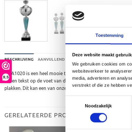
Toestemming
Deze website maakt gebruik
BESCHRIJVING
AANVULLENDE INFORMATIE
BEOORDELINGEN 
We gebruiken cookies om cont
websiteverkeer te analyseren
De A1020 is een heel mooie trofee die zeer geschikt is voor
9,5
media, adverteren en analys
er een tekst op de voet van de beker aan te brengen. We gr
verstrekt of die ze hebben v
plakken. Dit kan een van onze tweehonderd standaard afbeel
Toestemmingsselectie
Noodzakelijk
GERELATEERDE PRODUCTEN