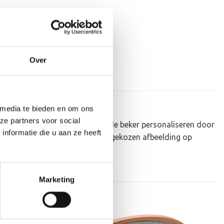
Over
 media te bieden en om ons
ze partners voor social
au om uit te reiken. We kunnen de beker personaliseren door
nformatie die u aan ze heeft
ker zelf kunnen we een door jou gekozen afbeelding op
 je uploaden via het menu
Marketing