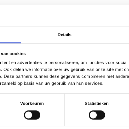
Details
 van cookies
(0)
ent en advertenties te personaliseren, om functies voor social
. Ook delen we informatie over uw gebruik van onze site met on
 ieder (sport)toernooi, businessevenement of als een leuk cade
e. Deze partners kunnen deze gegevens combineren met andere i
averen de tekst gecentreerd op een aluminium plaatje.Op de be
erzameld op basis van uw gebruik van hun services.
dingen zijn, maar ook een eigen logo of afbeelding. Deze kun
Voorkeuren
Statistieken