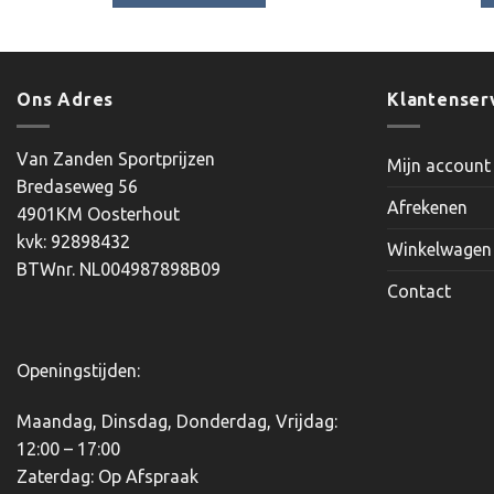
€4.45
Dit
product
heeft
meerdere
Ons Adres
Klantenser
variaties.
Deze
Van Zanden Sportprijzen
Mijn account
optie
Bredaseweg 56
kan
Afrekenen
4901KM Oosterhout
gekozen
kvk: 92898432
worden
Winkelwagen
BTWnr. NL004987898B09
op
Contact
de
productpagina
Openingstijden:
Maandag, Dinsdag, Donderdag, Vrijdag:
12:00 – 17:00
Zaterdag: Op Afspraak