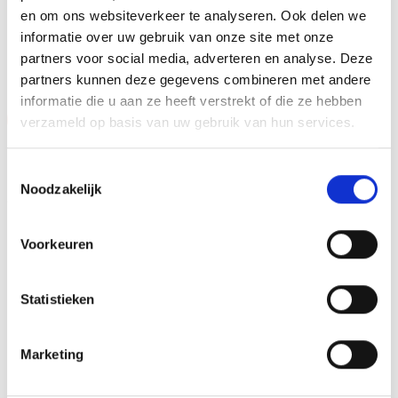
en om ons websiteverkeer te analyseren. Ook delen we
informatie over uw gebruik van onze site met onze
GERELATEERDE PRODUCTEN
partners voor social media, adverteren en analyse. Deze
partners kunnen deze gegevens combineren met andere
informatie die u aan ze heeft verstrekt of die ze hebben
Aanbieding!
Aanbieding!
verzameld op basis van uw gebruik van hun services.
Toevoegen
Toevoegen
aan
aan
Toestemmingsselectie
verlanglijst
verlanglijst
Noodzakelijk
Voorkeuren
Statistieken
Z0161 (17 cm) OP=OP
Z0169 (15 cm) OP=OP
Oorspronkelijke
Huidige
Oorspronkelijke
Huidige
€
11.95
€
10.45
€
9.45
€
7.95
incl. BTW
incl. BTW
prijs
prijs
prijs
prijs
was:
is:
was:
is:
Marketing
Bestellen
Bestellen
€11.95.
€10.45.
€9.45.
€7.95.