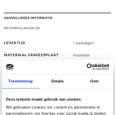
AANVULLENDE INFORMATIE
BEOORDELINGEN (0)
LEVERTIJD
1 werkdagen
MATERIAAL GRAVEERPLAAT
Aluminium
MAX AANTAL REGELS
3 regels
MAX TEKENS PER REGEL
30 leestekens
Toestemming
Details
Over
METHODE PERSONALISATIE
Graveren
Deze website maakt gebruik van cookies
HOOGTE
40 cm, 45 cm, 50 cm
We gebruiken cookies om content en advertenties te
personaliseren, om functies voor social media te bieden