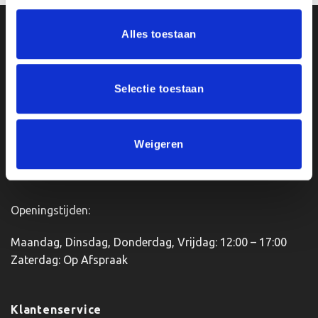
Alles toestaan
Ons Adres
Van Zanden Sportprijzen
Selectie toestaan
Bredaseweg 56
4901KM Oosterhout
kvk: 92898432
Weigeren
BTWnr. NL004987898B09
Openingstijden:
Maandag, Dinsdag, Donderdag, Vrijdag: 12:00 – 17:00
Zaterdag: Op Afspraak
Klantenservice