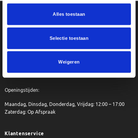
heeft
meerdere
Ons Adres
Alles toestaan
variaties.
Deze
optie
Van Zanden Sportprijzen
kan
Selectie toestaan
Bredaseweg 56
gekozen
4901KM Oosterhout
worden
kvk: 92898432
op
BTWnr. NL004987898B09
Weigeren
de
productpagina
Openingstijden:
Maandag, Dinsdag, Donderdag, Vrijdag: 12:00 – 17:00
Zaterdag: Op Afspraak
Klantenservice