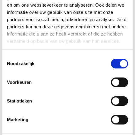
en om ons websiteverkeer te analyseren. Ook delen we
GERELATEERDE PRODUCTEN
informatie over uw gebruik van onze site met onze
partners voor social media, adverteren en analyse. Deze
partners kunnen deze gegevens combineren met andere
informatie die u aan ze heeft verstrekt of die ze hebben
Aanbieding!
Aanbieding!
verzameld op basis van uw gebruik van hun services.
Toevoegen
Toevoegen
aan
aan
verlanglijst
verlanglijst
Toestemmingsselectie
Noodzakelijk
Voorkeuren
Beeld FG407 (14,5 cm)
Beeld FG283 (10 cm) OP=OP
Statistieken
OP=OP
Oorspronkelijke
Huidige
Oorspronkelijke
Huidige
€
5.15
€
4.15
€
9.60
€
8.10
incl. BTW
incl. BTW
prijs
prijs
prijs
prijs
was:
is:
was:
is:
Marketing
Bestellen
Opties selecteren
€5.15.
€4.15.
€9.60.
€8.10.
Dit
product