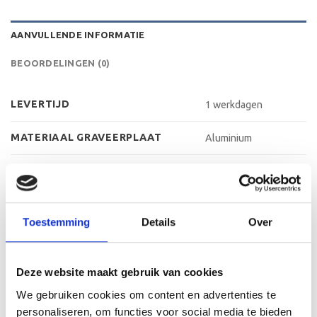
AANVULLENDE INFORMATIE
BEOORDELINGEN (0)
LEVERTIJD
1 werkdagen
MATERIAAL GRAVEERPLAAT
Aluminium
MAX AANTAL REGELS
3 regels
MAX TEKENS PER REGEL
30 leestekens
Toestemming
Details
Over
METHODE PERSONALISATIE
Graveren
HOOGTE
11 cm, 14 cm, 8 cm
Deze website maakt gebruik van cookies
We gebruiken cookies om content en advertenties te
personaliseren, om functies voor social media te bieden