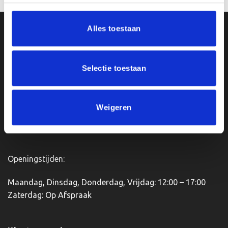
product
heeft
Alles toestaan
meerdere
Ons Adres
variaties.
Deze
optie
Van Zanden Sportprijzen
Selectie toestaan
kan
Bredaseweg 56
gekozen
4901KM Oosterhout
worden
kvk: 92898432
op
Weigeren
BTWnr. NL004987898B09
de
productpagina
Openingstijden:
Maandag, Dinsdag, Donderdag, Vrijdag: 12:00 – 17:00
Zaterdag: Op Afspraak