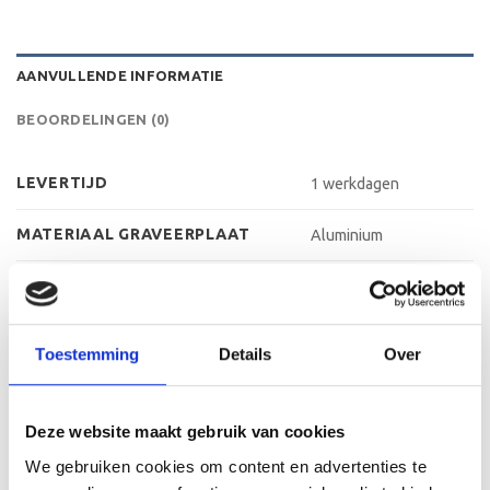
AANVULLENDE INFORMATIE
BEOORDELINGEN (0)
LEVERTIJD
1 werkdagen
MATERIAAL GRAVEERPLAAT
Aluminium
MAX AANTAL REGELS
3 regels
MAX TEKENS PER REGEL
30 leestekens
Toestemming
Details
Over
METHODE PERSONALISATIE
Graveren
Deze website maakt gebruik van cookies
HOOGTE
34 cm, 37 cm, 40 cm
We gebruiken cookies om content en advertenties te