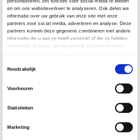
personaliseren, om functies voor social media te bieden
en om ons websiteverkeer te analyseren. Ook delen we
GERELATEERDE PRODUCTEN
informatie over uw gebruik van onze site met onze
partners voor social media, adverteren en analyse. Deze
partners kunnen deze gegevens combineren met andere
informatie die u aan ze heeft verstrekt of die ze hebben
Aanbieding!
verzameld op basis van uw gebruik van hun services.
Toevoegen
Toevoegen
aan
aan
verlanglijst
verlanglijst
Toestemmingsselectie
Noodzakelijk
Voorkeuren
Statistieken
Beeld FG153 (12 cm)
Beeld FG414 OP=OP
Oorspronkelijke
Huidige
€
7.50
€
9.60
€
8.10
incl. BTW
incl. BTW
prijs
prijs
Marketing
was:
is:
Bestellen
Opties selecteren
€9.60.
€8.10.
Dit