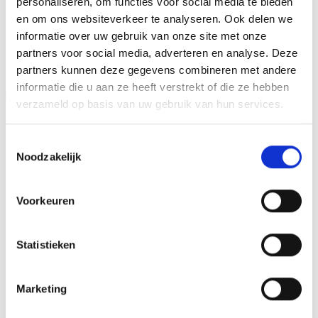
personaliseren, om functies voor social media te bieden
en om ons websiteverkeer te analyseren. Ook delen we
GERELATEERDE PRODUCTEN
informatie over uw gebruik van onze site met onze
partners voor social media, adverteren en analyse. Deze
partners kunnen deze gegevens combineren met andere
informatie die u aan ze heeft verstrekt of die ze hebben
Aanbieding!
Aanbieding!
verzameld op basis van uw gebruik van hun services.
Toevoegen
Toevoegen
aan
aan
verlanglijst
verlanglijst
Toestemmingsselectie
Noodzakelijk
Voorkeuren
Statistieken
Beeld RE.062.78 (17 cm)
Beeld RE.072 (23 cm) OP=OP
OP=OP
Oorspronkelijke
Huidige
Oorspronkelijke
Huidige
€
28.80
€
24.80
€
12.00
€
10.50
incl. BTW
incl. BTW
prijs
prijs
prijs
prijs
Marketing
was:
is:
was:
is:
Opties selecteren
Opties selecteren
€28.80.
€24.80.
€12.00.
€10.50.
Dit
Dit