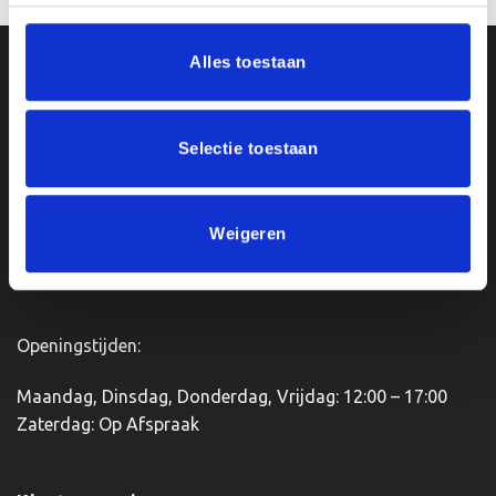
product
product
heeft
heeft
Alles toestaan
meerdere
meerdere
Ons Adres
variaties.
variaties.
Deze
Deze
optie
optie
Van Zanden Sportprijzen
Selectie toestaan
kan
kan
Bredaseweg 56
gekozen
gekozen
4901KM Oosterhout
worden
worden
kvk: 92898432
op
op
Weigeren
BTWnr. NL004987898B09
de
de
productpagina
productpagina
Openingstijden:
Maandag, Dinsdag, Donderdag, Vrijdag: 12:00 – 17:00
Zaterdag: Op Afspraak