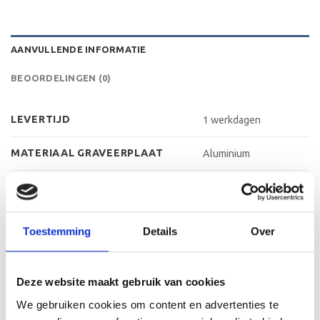
AANVULLENDE INFORMATIE
BEOORDELINGEN (0)
LEVERTIJD
1 werkdagen
MATERIAAL GRAVEERPLAAT
Aluminium
MAX AANTAL REGELS
3 regels
MAX TEKENS PER REGEL
30 leestekens
Toestemming
Details
Over
METHODE PERSONALISATIE
Graveren
Deze website maakt gebruik van cookies
HOOGTE
34 cm, 37 cm, 40 cm
We gebruiken cookies om content en advertenties te