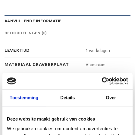
AANVULLENDE INFORMATIE
BEOORDELINGEN (0)
LEVERTIJD
1 werkdagen
MATERIAAL GRAVEERPLAAT
Aluminium
MAX AANTAL REGELS
3 regels
MAX TEKENS PER REGEL
30 leestekens
Toestemming
Details
Over
METHODE PERSONALISATIE
Graveren
Deze website maakt gebruik van cookies
HOOGTE
17 cm, 19 cm, 21 cm
We gebruiken cookies om content en advertenties te