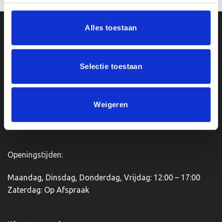
product
heeft
Alles toestaan
meerdere
Ons Adres
variaties.
Deze
optie
Van Zanden Sportprijzen
Selectie toestaan
kan
Bredaseweg 56
gekozen
4901KM Oosterhout
worden
kvk: 92898432
op
Weigeren
BTWnr. NL004987898B09
de
productpagina
Openingstijden:
Maandag, Dinsdag, Donderdag, Vrijdag: 12:00 – 17:00
Zaterdag: Op Afspraak