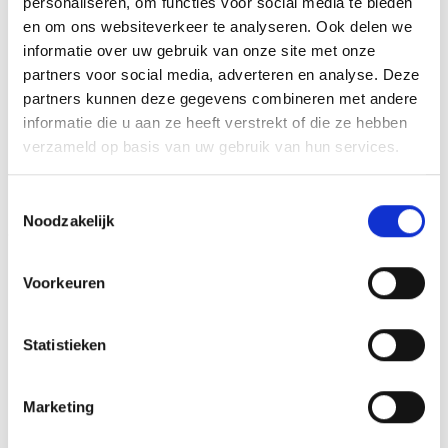
personaliseren, om functies voor social media te bieden
en om ons websiteverkeer te analyseren. Ook delen we
GERELATEERDE PRODUCTEN
informatie over uw gebruik van onze site met onze
partners voor social media, adverteren en analyse. Deze
partners kunnen deze gegevens combineren met andere
informatie die u aan ze heeft verstrekt of die ze hebben
Aanbieding!
verzameld op basis van uw gebruik van hun services.
Toevoegen
Toevoegen
aan
aan
verlanglijst
verlanglijst
Toestemmingsselectie
Noodzakelijk
Voorkeuren
Statistieken
Beeld FG199
Z0155 (15 cm) OP=OP
Prijsklasse:
Oorspronkelijke
Huidige
€
26.50
-
€
65.70
€
7.95
€
6.45
incl. BTW
incl. BTW
€26.50
prijs
prijs
Marketing
tot
was:
is:
Opties selecteren
Bestellen
€65.70
€7.95.
€6.45.
Dit