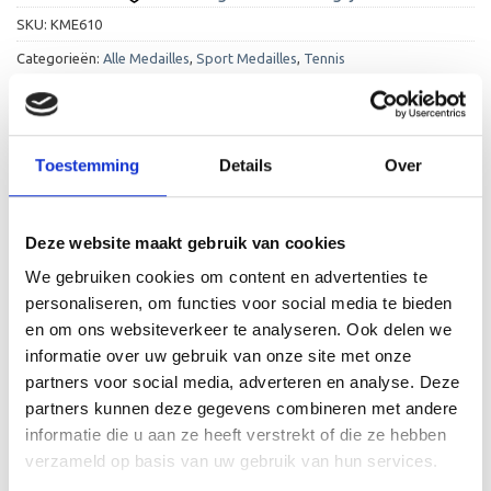
SKU:
KME610
Categorieën:
Alle Medailles
,
Sport Medailles
,
Tennis
Toestemming
Details
Over
BESCHRIJVING
Deze website maakt gebruik van cookies
We gebruiken cookies om content en advertenties te
AANVULLENDE INFORMATIE
personaliseren, om functies voor social media te bieden
BEOORDELINGEN (2)
en om ons websiteverkeer te analyseren. Ook delen we
informatie over uw gebruik van onze site met onze
Deze ijzeren medaille, speciaal ontworpen voor tennis,
partners voor social media, adverteren en analyse. Deze
heeft een diameter van 50mm en kunt u bij ons in de
partners kunnen deze gegevens combineren met andere
kleuren goud, zilver en brons kopen. De medaille kunt u
informatie die u aan ze heeft verstrekt of die ze hebben
persoonlijk maken door een tekst toe te voegen voor op
verzameld op basis van uw gebruik van hun services.
de achterkant en een kleur halslint te kiezen uit ons