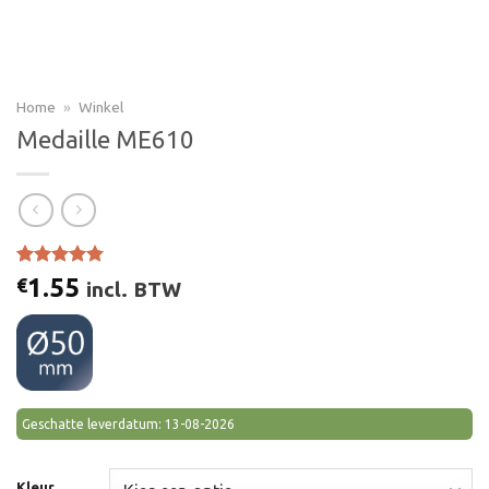
Home
»
Winkel
Medaille ME610
Gewaardeerd
2
1.55
€
incl. BTW
5.00
op 5
gebaseerd
op
klant
waarderingen
Geschatte leverdatum: 13-08-2026
Kleur