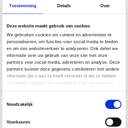
Toestemming
Details
Over
of evenement.De AS3000 is een heel mooie trofee die zeer
geschikt is voor ieder (sport)toernooi,
businessevenement of als een leuk cadeau om uit te
Deze website maakt gebruik van cookies
reiken. We kunnen de beker personaliseren door er een
We gebruiken cookies om content en advertenties te
tekst op de voet van de beker aan te brengen. We
personaliseren, om functies voor social media te bieden
graveren de tekst gecentreerd op een aluminium
en om ons websiteverkeer te analyseren. Ook delen we
plaatje.Op de beker zelf kunnen we een door jou gekozen
informatie over uw gebruik van onze site met onze
afbeelding op plakken. Dit kan een van onze tweehonderd
partners voor social media, adverteren en analyse. Deze
standaard afbeeldingen zijn, maar ook een eigen logo of
partners kunnen deze gegevens combineren met andere
afbeelding. Deze kun je uploaden via het menu
informatie die u aan ze heeft verstrekt of die ze hebben
verzameld op basis van uw gebruik van hun services.
GERELATEERDE PRODUCTEN
Toestemmingsselectie
Noodzakelijk
Aanbieding!
Voorkeuren