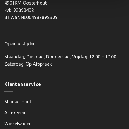
gekozen
4901KM Oosterhout
worden
kvk: 92898432
op
BTWnr. NL004987898B09
de
productpagina
Openingstijden:
Maandag, Dinsdag, Donderdag, Vrijdag: 12:00 – 17:00
Zaterdag: Op Afspraak
Klantenservice
Mijn account
Afrekenen
Winkelwagen