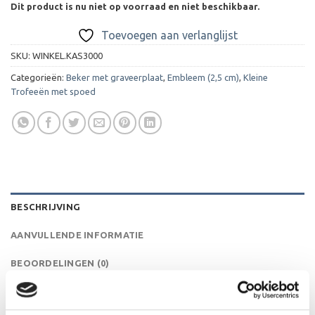
Dit product is nu niet op voorraad en niet beschikbaar.
Toevoegen aan verlanglijst
SKU:
WINKEL.KAS3000
Categorieën:
Beker met graveerplaat
,
Embleem (2,5 cm)
,
Kleine
Trofeeën met spoed
BESCHRIJVING
AANVULLENDE INFORMATIE
BEOORDELINGEN (0)
Dit is een serie van minibekers. Deze schattige bekertjes
zijn ideaal als cadeautje of als presentje bij een toernooi