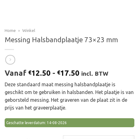
Home
»
Winkel
Messing Halsbandplaatje 73×23 mm
Prijsklasse:
Vanaf
12.50
-
17.50
€
€
incl. BTW
€12.50
Deze standaard maat messing halsbandplaatje is
tot
geschikt om te gebruiken in halsbanden. Het plaatje is van
€17.50
geborsteld messing. Het graveren van de plaat zit in de
prijs van het graveerplaatje.
Geschatte leverdatum: 14-08-2026