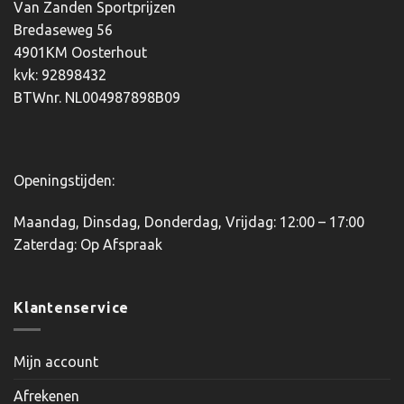
optie
optie
Van Zanden Sportprijzen
kan
kan
Bredaseweg 56
gekozen
gekozen
4901KM Oosterhout
worden
worden
kvk: 92898432
op
op
BTWnr. NL004987898B09
de
de
productpagina
productpagina
Openingstijden:
Maandag, Dinsdag, Donderdag, Vrijdag: 12:00 – 17:00
Zaterdag: Op Afspraak
Klantenservice
Mijn account
Afrekenen