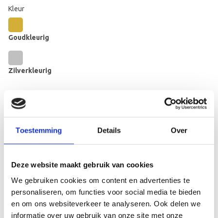
Kleur
Goudkleurig
Zilverkleurig
Messing Halsbandplaatje 73x23 mm aantal
Toevoegen aan winkelwagen
Toestemming
Details
Over
Toevoegen aan verlanglijst
SKU:
N/B
Deze website maakt gebruik van cookies
Categorie:
Messingplaten
We gebruiken cookies om content en advertenties te
personaliseren, om functies voor social media te bieden
en om ons websiteverkeer te analyseren. Ook delen we
informatie over uw gebruik van onze site met onze