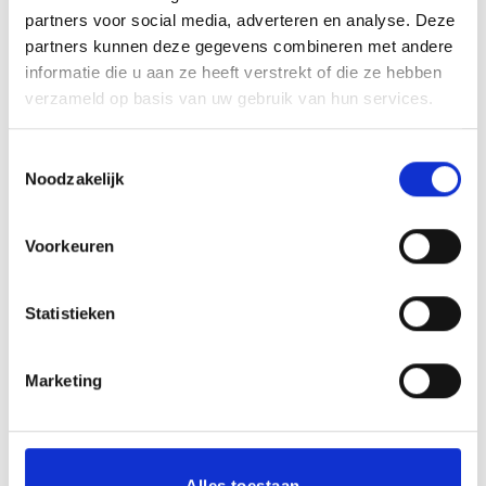
partners voor social media, adverteren en analyse. Deze
partners kunnen deze gegevens combineren met andere
informatie die u aan ze heeft verstrekt of die ze hebben
BESCHRIJVING
verzameld op basis van uw gebruik van hun services.
AANVULLENDE INFORMATIE
Toestemmingsselectie
BEOORDELINGEN (0)
Noodzakelijk
Deze standaard maat messing halsbandplaatje is
Voorkeuren
geschikt om te gebruiken in halsbanden. Het plaatje is van
geborsteld messing. Het graveren van de plaat zit in de
prijs van het graveerplaatje.
Statistieken
Marketing
GERELATEERDE PRODUCTEN
Alles toestaan