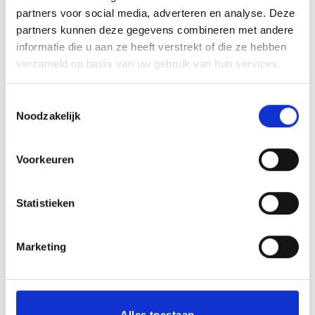
partners voor social media, adverteren en analyse. Deze
partners kunnen deze gegevens combineren met andere
informatie die u aan ze heeft verstrekt of die ze hebben
BESCHRIJVING
verzameld op basis van uw gebruik van hun services.
AANVULLENDE INFORMATIE
Toestemmingsselectie
BEOORDELINGEN (0)
Noodzakelijk
Deze standaard maat messing halsbandplaatje is
Voorkeuren
geschikt om te gebruiken in halsbanden. Het plaatje is van
geborsteld messing. Het graveren van de plaat zit in de
prijs van het graveerplaatje.
Statistieken
Marketing
GERELATEERDE PRODUCTEN
Alles toestaan