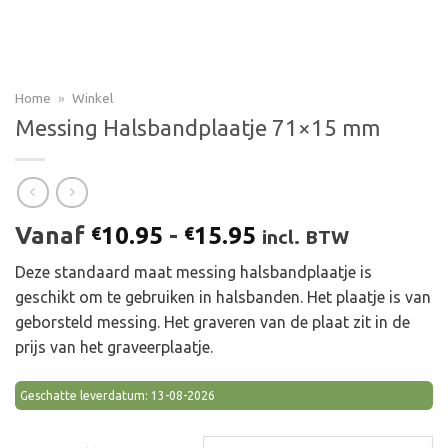
Home
»
Winkel
Messing Halsbandplaatje 71×15 mm
Prijsklasse:
Vanaf
10.95
-
15.95
€
€
incl. BTW
€10.95
Deze standaard maat messing halsbandplaatje is
tot
geschikt om te gebruiken in halsbanden. Het plaatje is van
€15.95
geborsteld messing. Het graveren van de plaat zit in de
prijs van het graveerplaatje.
Geschatte leverdatum: 13-08-2026