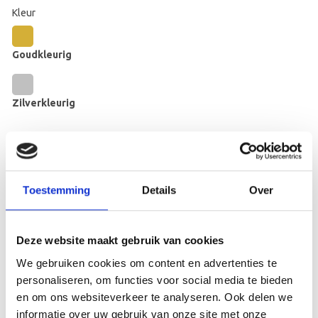
Kleur
Goudkleurig
Zilverkleurig
Messing Halsbandplaatje 71x15 mm aantal
Toevoegen aan winkelwagen
Toestemming
Details
Over
Toevoegen aan verlanglijst
SKU:
N/B
Deze website maakt gebruik van cookies
Categorie:
Messingplaten
We gebruiken cookies om content en advertenties te
personaliseren, om functies voor social media te bieden
en om ons websiteverkeer te analyseren. Ook delen we
informatie over uw gebruik van onze site met onze