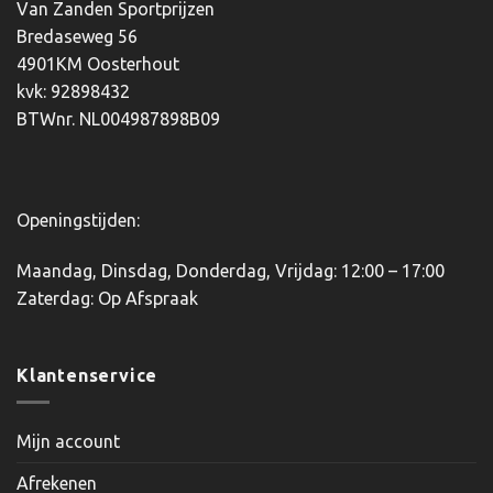
optie
optie
Van Zanden Sportprijzen
kan
kan
Bredaseweg 56
gekozen
gekozen
4901KM Oosterhout
worden
worden
kvk: 92898432
op
op
BTWnr. NL004987898B09
de
de
productpagina
productpagina
Openingstijden:
Maandag, Dinsdag, Donderdag, Vrijdag: 12:00 – 17:00
Zaterdag: Op Afspraak
Klantenservice
Mijn account
Afrekenen