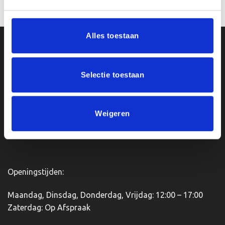
winkelwagen
Alles toestaan
Ons Adres
Selectie toestaan
Van Zanden Sportprijzen
Bredaseweg 56
4901KM Oosterhout
kvk: 92898432
Weigeren
BTWnr. NL004987898B09
Openingstijden:
Maandag, Dinsdag, Donderdag, Vrijdag: 12:00 – 17:00
Zaterdag: Op Afspraak