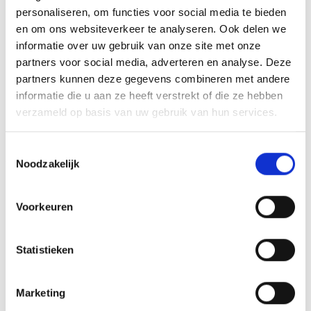
GERELATEERDE PRODUCTEN
personaliseren, om functies voor social media te bieden
en om ons websiteverkeer te analyseren. Ook delen we
informatie over uw gebruik van onze site met onze
partners voor social media, adverteren en analyse. Deze
partners kunnen deze gegevens combineren met andere
Toevoegen
Toevoegen
informatie die u aan ze heeft verstrekt of die ze hebben
aan
aan
verzameld op basis van uw gebruik van hun services.
verlanglijst
verlanglijst
Toestemmingsselectie
Noodzakelijk
Voorkeuren
Medaillehouder B75.09
(50/60/70 mm)
€
1.70
incl. BTW
Medaillehouder B160 (50
Statistieken
mm)
Toevoegen aan
€
2.50
incl. BTW
winkelwagen
Marketing
Toevoegen aan