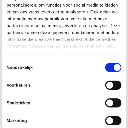
GERELATEERDE PRODUCTEN
personaliseren, om functies voor social media te bieden
en om ons websiteverkeer te analyseren. Ook delen we
informatie over uw gebruik van onze site met onze
partners voor social media, adverteren en analyse. Deze
partners kunnen deze gegevens combineren met andere
Toevoegen
Toevoegen
informatie die u aan ze heeft verstrekt of die ze hebben
aan
aan
verzameld op basis van uw gebruik van hun services.
verlanglijst
verlanglijst
Toestemmingsselectie
Noodzakelijk
Voorkeuren
Medaillehouder B110 (50
Medaillehouder B165 (70
Statistieken
mm)
mm)
€
1.50
€
3.15
incl. BTW
incl. BTW
Marketing
Toevoegen aan
Toevoegen aan