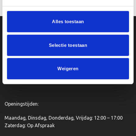
winkelwagen
winkelwagen
Alles toestaan
Ons Adres
Selectie toestaan
Van Zanden Sportprijzen
Bredaseweg 56
4901KM Oosterhout
kvk: 92898432
Weigeren
BTWnr. NL004987898B09
Openingstijden:
Maandag, Dinsdag, Donderdag, Vrijdag: 12:00 – 17:00
Zaterdag: Op Afspraak