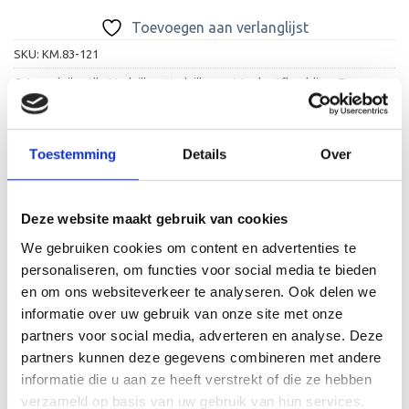
Toevoegen aan verlanglijst
SKU:
KM.83-121
Categorieën:
Alle Medailles
,
Medailles met Leuke Afbeelding
,
Zwemmen
Toestemming
Details
Over
Deze website maakt gebruik van cookies
BESCHRIJVING
We gebruiken cookies om content en advertenties te
personaliseren, om functies voor social media te bieden
AANVULLENDE INFORMATIE
en om ons websiteverkeer te analyseren. Ook delen we
BEOORDELINGEN (0)
informatie over uw gebruik van onze site met onze
partners voor social media, adverteren en analyse. Deze
Deze medaille, speciaal ontworpen voor zwemmen, heeft
partners kunnen deze gegevens combineren met andere
een diameter van 70mm en kunt u bij ons in de kleuren
informatie die u aan ze heeft verstrekt of die ze hebben
goud, zilver en brons kopen. De medaille kunt u
verzameld op basis van uw gebruik van hun services.