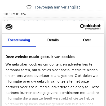
Toevoegen aan verlanglijst
SKU:
KM.83-124
Categorieën:
Alle Medailles
,
Medailles met Leuke Afbeelding
,
Zwemmen
Toestemming
Details
Over
Deze website maakt gebruik van cookies
BESCHRIJVING
We gebruiken cookies om content en advertenties te
personaliseren, om functies voor social media te bieden
AANVULLENDE INFORMATIE
en om ons websiteverkeer te analyseren. Ook delen we
BEOORDELINGEN (0)
informatie over uw gebruik van onze site met onze
partners voor social media, adverteren en analyse. Deze
Deze medaille, speciaal ontworpen voor zwemmen, heeft
partners kunnen deze gegevens combineren met andere
een diameter van 70mm en kunt u bij ons in de kleuren
informatie die u aan ze heeft verstrekt of die ze hebben
goud, zilver en brons kopen. De medaille kunt u
verzameld op basis van uw gebruik van hun services.