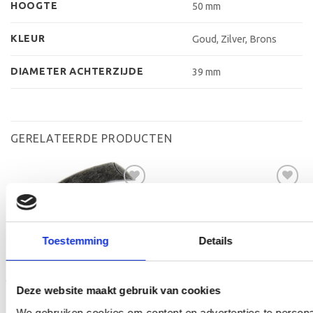
HOOGTE
50 mm
KLEUR
Goud, Zilver, Brons
DIAMETER ACHTERZIJDE
39 mm
GERELATEERDE PRODUCTEN
Toevoegen
Toevoegen
aan
aan
Toestemming
Details
verlanglijst
verlanglijst
Deze website maakt gebruik van cookies
We gebruiken cookies om content en advertenties te persona