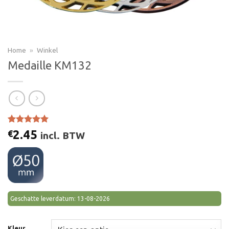
Home
»
Winkel
Medaille KM132
Gewaardeerd
1
2.45
€
incl. BTW
5.00
op 5
gebaseerd
op
klant
waardering
Geschatte leverdatum: 13-08-2026
Kleur