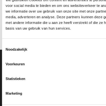
voor social media te bieden en om ons websiteverkeer te an
we informatie over uw gebruik van onze site met onze partne
Beeld FG252 (10 cm)
media, adverteren en analyse. Deze partners kunnen deze 
€
5.75
incl. BTW
Kleine Medaille met
met andere informatie die u aan ze heeft verstrekt of die z
Lauriertak – D110
basis van uw gebruik van hun services.
Bestellen
€
1.75
incl. BTW
Opties selecteren
Dit
Toestemmingsselectie
product
Noodzakelijk
heeft
meerdere
Ons Adres
variaties.
Voorkeuren
Deze
optie
Van Zanden Sportprijzen
kan
Statistieken
Bredaseweg 56
gekozen
4901KM Oosterhout
worden
kvk: 92898432
op
Marketing
BTWnr. NL004987898B09
de
productpagina