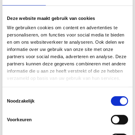
de achterkant van de medaille. We zetten doormiddel van
mechanisch graveren jouw opgegeven tekst aan de
achterkant van de medaille. De medaille wordt kant-en-
Deze website maakt gebruik van cookies
klaar geleverd, dus inclusief een halslint aan het haakje
We gebruiken cookies om content en advertenties te
van de medaille Op de voorkant van de medaille
personaliseren, om functies voor social media te bieden
bevestigen we een afbeelding. Dit kan een van onze
en om ons websiteverkeer te analyseren. Ook delen we
tweehonderd standaard afbeeldingen zijn, maar ook een
informatie over uw gebruik van onze site met onze
eigen logo of afbeelding. Deze kun je uploaden via het
partners voor social media, adverteren en analyse. Deze
menu
partners kunnen deze gegevens combineren met andere
informatie die u aan ze heeft verstrekt of die ze hebben
verzameld op basis van uw gebruik van hun services.
GERELATEERDE PRODUCTEN
Toestemmingsselectie
Noodzakelijk
Voorkeuren
Toevoegen
Toevoegen
aan
aan
verlanglijst
verlanglijst