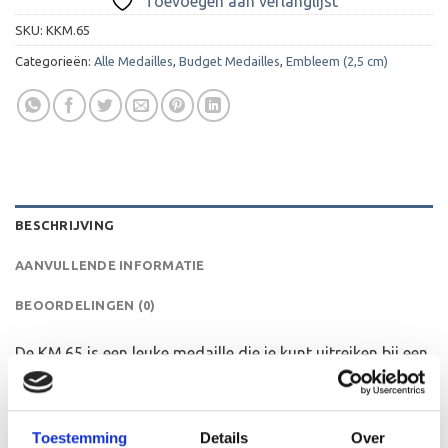
Toevoegen aan verlanglijst
SKU:
KKM.65
Categorieën:
Alle Medailles
,
Budget Medailles
,
Embleem (2,5 cm)
BESCHRIJVING
AANVULLENDE INFORMATIE
BEOORDELINGEN (0)
De KM.65 is een leuke medaille die je kunt uitreiken bij een
wedstrijd, toernooi, kampioenschap of bij als presentje bij
een businessevenement of als leuk cadeautje. We kunnen
de medaille personaliseren door middel van gravure aan
Toestemming
Details
Over