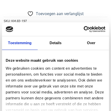
Toevoegen aan verlanglijst
SKU:
KM.83-197
Categorieën:
Alle Medailles
,
Medailles met Leuke Afbeelding
Toestemming
Details
Over
Deze website maakt gebruik van cookies
We gebruiken cookies om content en advertenties te
BESCHRIJVING
personaliseren, om functies voor social media te bieden
AANVULLENDE INFORMATIE
en om ons websiteverkeer te analyseren. Ook delen we
informatie over uw gebruik van onze site met onze
BEOORDELINGEN (0)
partners voor social media, adverteren en analyse. Deze
partners kunnen deze gegevens combineren met andere
Deze medaille heeft een diameter van 70mm en kunt u bij
informatie die u aan ze heeft verstrekt of die ze hebben
ons in de kleuren goud, zilver en brons kopen. De medaille
verzameld op basis van uw gebruik van hun services.