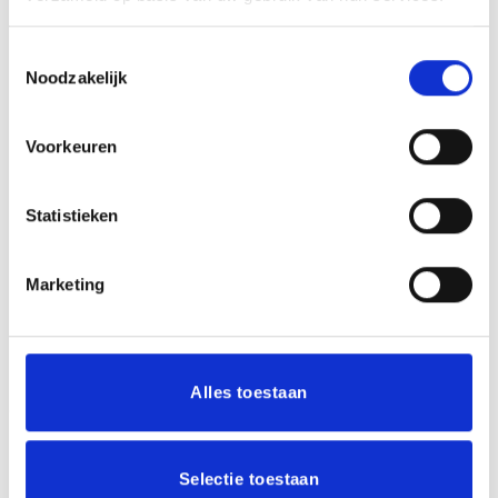
kunt u persoonlijk maken door een tekst toe te voegen
voor op de achterkant en een kleur halslint te kiezen uit
Toestemmingsselectie
ons assortiment. De medaille wordt kant-en-klaar
Noodzakelijk
geleverd!
Voorkeuren
GERELATEERDE PRODUCTEN
Statistieken
Marketing
Toevoegen
Toevoegen
aan
aan
verlanglijst
verlanglijst
Alles toestaan
Selectie toestaan