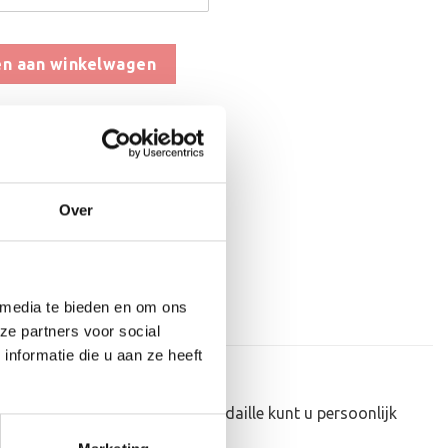
n aan winkelwagen
aan verlanglijst
,
Medailles met Leuke Afbeelding
Over
 media te bieden en om ons
ze partners voor social
nformatie die u aan ze heeft
, zilver en brons kopen. De medaille kunt u persoonlijk
 wordt kant-en-klaar geleverd!