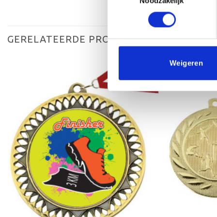
Noodzakelijk
GERELATEERDE PRODUCTEN
Weigeren
Toevoegen
aan
verlanglijst