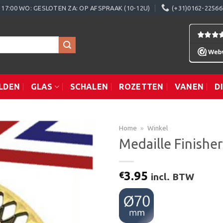
0 - 17:00 WO: GESLOTEN ZA: OP AFSPRAAK (10-12U)
(+31)0162-22566
LDEN
GLAS
SCHALEN
ROZETTEN
VANEN
D
Home
»
Winkel
Medaille Finishe
Toevoegen
3.95
€
incl. BTW
aan
verlanglijst