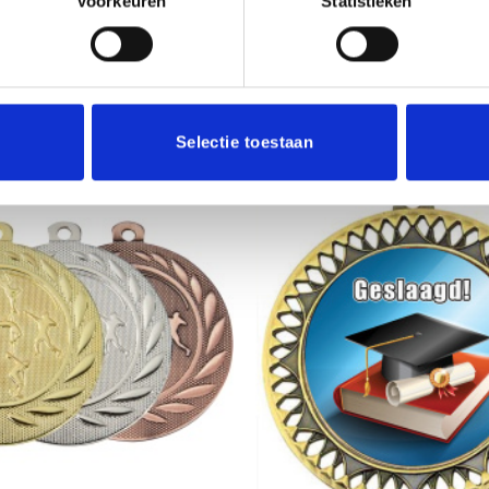
Voorkeuren
Statistieken
Selectie toestaan
Toevoegen
aan
verlanglijst