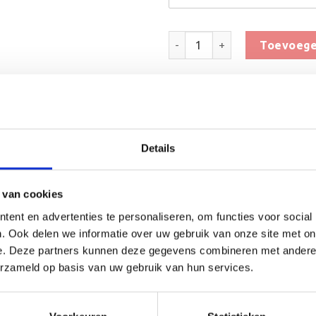
Medaille Finisher 20km aantal
Toevoege
Toevoegen 
SKU:
KM.83-131
Categorieën:
Alle Medailles
,
Atletiek
Details
 van cookies
ent en advertenties te personaliseren, om functies voor social
. Ook delen we informatie over uw gebruik van onze site met on
e. Deze partners kunnen deze gegevens combineren met andere i
(0)
erzameld op basis van uw gebruik van hun services.
eft een diameter van 70mm en kunt u bij ons in de kleuren goud
 een kleur halslint te kiezen uit ons assortiment. De medaille