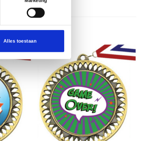
Marketing
Alles toestaan
Toevoegen
Toevoegen
aan
aan
verlanglijst
verlanglijst