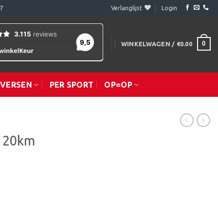
7
Verlanglijst
Login
0
WINKELWAGEN /
€
0.00
IVERSEN
PER SPORT
OP=OP
r 20km