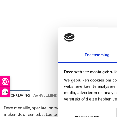
Toestemming
Deze website maakt gebruik
We gebruiken cookies om cont
websiteverkeer te analyseren
9,5
media, adverteren en analys
BESCHRIJVING
AANVULLENDE INFORMATIE
BEOORDELINGEN 
verstrekt of die ze hebben v
Deze medaille, speciaal ontworpen voor de 20km finisher, he
Toestemmingsselectie
maken door een tekst toe te voegen voor op de achterkant en