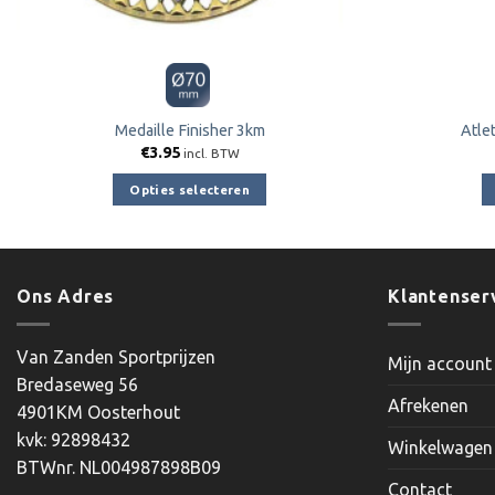
Medaille Finisher 3km
Atle
€
3.95
incl. BTW
Opties selecteren
Dit
product
heeft
meerdere
Ons Adres
Klantenser
variaties.
Deze
Van Zanden Sportprijzen
Mijn account
optie
Bredaseweg 56
kan
Afrekenen
4901KM Oosterhout
gekozen
kvk: 92898432
worden
Winkelwagen
BTWnr. NL004987898B09
op
Contact