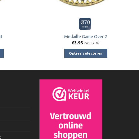
4
Medaille Game Over 2
€
3.95
incl. BTW
Opties selecteren
Dit
product
heeft
e
meerdere
variaties.
Deze
optie
kan
gekozen
worden
op
s