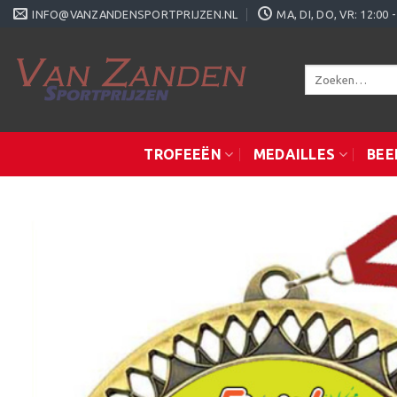
Ga
INFO@VANZANDENSPORTPRIJZEN.NL
MA, DI, DO, VR: 12:0
naar
inhoud
Zoeken
naar:
TROFEEËN
MEDAILLES
BEE