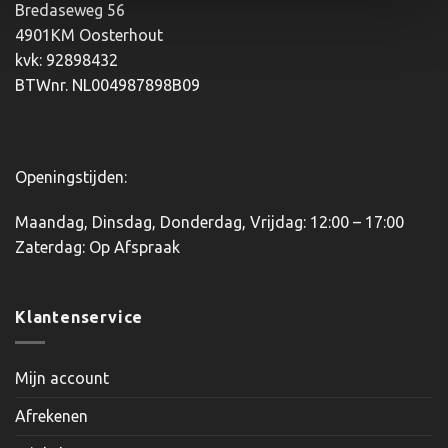
worden
Bredaseweg 56
op
4901KM Oosterhout
de
kvk: 92898432
productpagina
BTWnr. NL004987898B09
Openingstijden:
Maandag, Dinsdag, Donderdag, Vrijdag: 12:00 – 17:00
Zaterdag: Op Afspraak
Klantenservice
Mijn account
Afrekenen