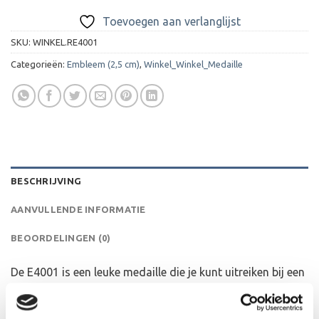
Toevoegen aan verlanglijst
SKU:
WINKEL.RE4001
Categorieën:
Embleem (2,5 cm)
,
Winkel_Winkel_Medaille
BESCHRIJVING
AANVULLENDE INFORMATIE
BEOORDELINGEN (0)
De E4001 is een leuke medaille die je kunt uitreiken bij een
wedstrijd, toernooi, kampioenschap of bij als presentje bij
een businessevenement of als leuk cadeautje. We kunnen