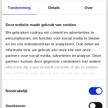
de medaille personaliseren door middel van gravure aan
Toestemming
Details
Over
de achterkant van de medaille. We zetten doormiddel van
mechanisch graveren jouw opgegeven tekst aan de
achterkant van de medaille. De medaille wordt kant-en-
Deze website maakt gebruik van cookies
klaar geleverd, dus inclusief een halslint aan het haakje
van de medaille Op de voorkant van de medaille
We gebruiken cookies om content en advertenties te
personaliseren, om functies voor social media te bieden
bevestigen we een afbeelding. Dit kan een van onze
en om ons websiteverkeer te analyseren. Ook delen we
tweehonderd standaard afbeeldingen zijn, maar ook een
informatie over uw gebruik van onze site met onze
eigen logo of afbeelding. Deze kun je uploaden via het
partners voor social media, adverteren en analyse. Deze
menu
partners kunnen deze gegevens combineren met andere
informatie die u aan ze heeft verstrekt of die ze hebben
verzameld op basis van uw gebruik van hun services.
GERELATEERDE PRODUCTEN
Toestemmingsselectie
Noodzakelijk
Voorkeuren
Toevoegen
Toevoegen