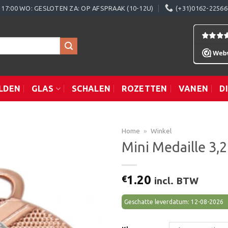
0 - 17:00 WO: GESLOTEN ZA: OP AFSPRAAK (10-12U)
(+31)0162-22566
LDEN
GLAS
SCHALEN
ROZETTEN
VANEN
D
Home
»
Winkel
Mini Medaille 3,
Toevoegen
1.20
€
incl. BTW
aan
verlanglijst
Geschatte leverdatum: 12-08-2026