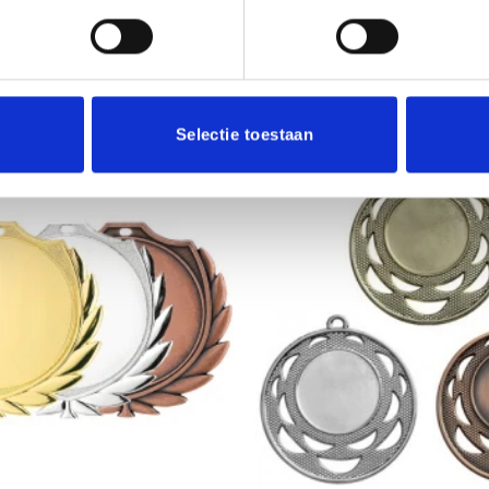
Selectie toestaan
Aanbieding!
Toevoegen
aan
verlanglijst