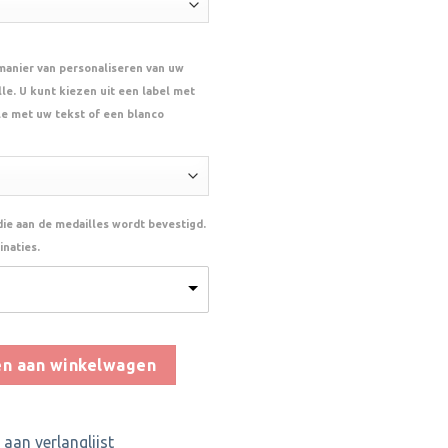
 manier van personaliseren van uw
le. U kunt kiezen uit een label met
le met uw tekst of een blanco
 die aan de medailles wordt bevestigd.
naties.
ntal
n aan winkelwagen
aan verlanglijst