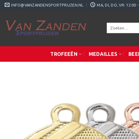
Ga
INFO@VANZANDENSPORTPRIJZEN.NL
MA, DI, DO, VR: 12:0
naar
inhoud
Zoeken
naar:
TROFEEËN
MEDAILLES
BEE