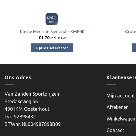
Kleine Medaille Sierrand – KME40
Grote
€
1.70
incl. BTW
Opties selecteren
Dit
product
heeft
meerdere
Ons Adres
Klantenser
variaties.
Deze
Van Zanden Sportprijzen
Mijn account
optie
Bredaseweg 56
kan
Afrekenen
4901KM Oosterhout
gekozen
kvk: 92898432
worden
Winkelwagen
BTWnr. NL004987898B09
op
Contact
de