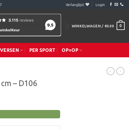
7
Verlanglijst
Login
0
WINKELWAGEN /
€
0.00
IVERSEN
PER SPORT
OP=OP
2 cm – D106