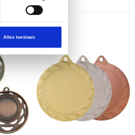
Alles toestaan
Aanbieding!
Toevoegen
Toevoegen
aan
aan
verlanglijst
verlanglijst