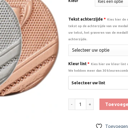
Kleur
Tekst achterzijde
*
Kies hier de
tekst op de achterzijde van uw medail
uw tekst, het graveren van de medail
achterzijde.
Kleur lint
*
Kies hier uw kleur lint
We hebben meer dan 30 kleurencombi
Selecteer uw lint
Mini Medaille 3,2 cm - D106 aa
Toevoege
Toevoegen 