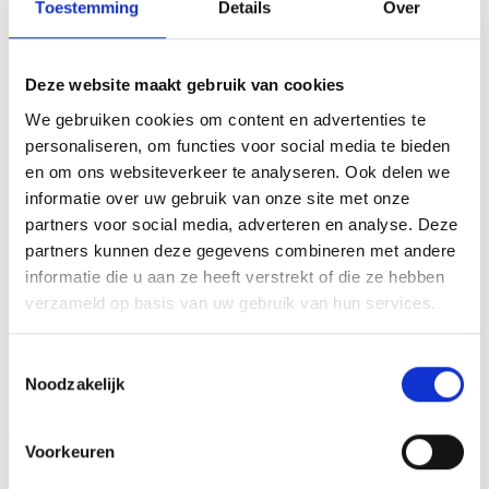
Toestemming
Details
Over
(sport)toernooi, businessevenement of als een leuk
cadeau om uit te reiken. We kunnen de beker
personaliseren door er een tekst op de voet van de beker
Deze website maakt gebruik van cookies
aan te brengen. We graveren de tekst gecentreerd op een
We gebruiken cookies om content en advertenties te
aluminium plaatje.Op de beker zelf kunnen we een door
personaliseren, om functies voor social media te bieden
jou gekozen afbeelding op plakken. Dit kan een van onze
en om ons websiteverkeer te analyseren. Ook delen we
tweehonderd standaard afbeeldingen zijn, maar ook een
informatie over uw gebruik van onze site met onze
eigen logo of afbeelding. Deze kun je uploaden via het
partners voor social media, adverteren en analyse. Deze
menu
partners kunnen deze gegevens combineren met andere
informatie die u aan ze heeft verstrekt of die ze hebben
verzameld op basis van uw gebruik van hun services.
GERELATEERDE PRODUCTEN
Toestemmingsselectie
Noodzakelijk
Aanbieding!
Aanbieding!
Voorkeuren
Toevoegen
Toevoegen
aan
aan