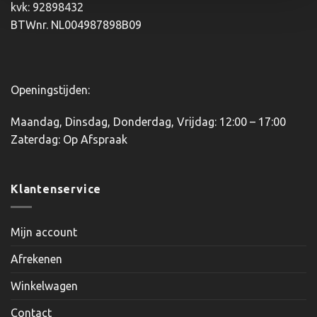
kvk: 92898432
op
BTWnr. NL004987898B09
de
productpagina
Openingstijden:
Maandag, Dinsdag, Donderdag, Vrijdag: 12:00 – 17:00
Zaterdag: Op Afspraak
Klantenservice
Mijn account
Afrekenen
Winkelwagen
Contact