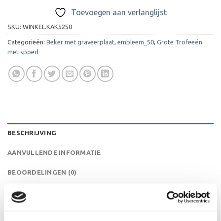
Toevoegen aan verlanglijst
SKU:
WINKEL.KAK5250
Categorieën:
Beker met graveerplaat
,
embleem_50
,
Grote Trofeeën
met spoed
BESCHRIJVING
AANVULLENDE INFORMATIE
BEOORDELINGEN (0)
Deze klassiek gevormde luxe beker is ideaal als
wisselbeker van een toernooi! De AK5250 is een heel
mooie trofee die zeer geschikt is voor ieder