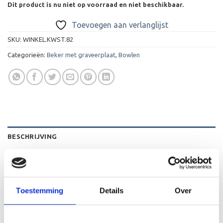
Dit product is nu niet op voorraad en niet beschikbaar.
Toevoegen aan verlanglijst
SKU:
WINKEL.KWST.82
Categorieën:
Beker met graveerplaat
,
Bowlen
BESCHRIJVING
AANVULLENDE INFORMATIE
BEOORDELINGEN (0)
Toestemming
Details
Over
De WST.82 is een heel mooie houten standaard die zeer
geschikt is voor ieder (sport)toernooi of