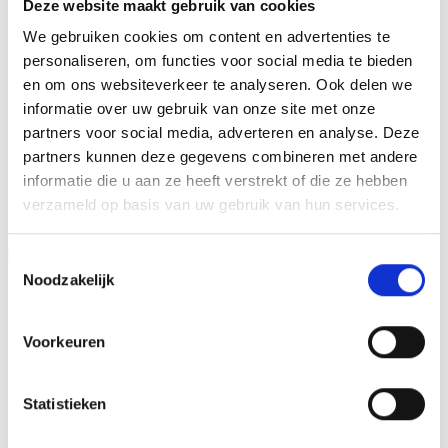
businessevenement. We kunnen de houten standaard
Deze website maakt gebruik van cookies
personaliseren door er een tekst op de voet van de beker
We gebruiken cookies om content en advertenties te
aan te brengen. We graveren de tekst gecentreerd op een
personaliseren, om functies voor social media te bieden
aluminium plaatje.
en om ons websiteverkeer te analyseren. Ook delen we
informatie over uw gebruik van onze site met onze
partners voor social media, adverteren en analyse. Deze
partners kunnen deze gegevens combineren met andere
GERELATEERDE PRODUCTEN
informatie die u aan ze heeft verstrekt of die ze hebben
verzameld op basis van uw gebruik van hun services.
Aanbieding!
Aanbieding!
Toestemmingsselectie
Noodzakelijk
Toevoegen
Toevoegen
aan
aan
verlanglijst
verlanglijst
Voorkeuren
Statistieken