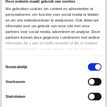
businessevenement. We kunnen de houten standaard
Deze website maakt gebruik van cookies
personaliseren door er een tekst op de voet van de beker
We gebruiken cookies om content en advertenties te
aan te brengen. We graveren de tekst gecentreerd op een
personaliseren, om functies voor social media te bieden
aluminium plaatje.
en om ons websiteverkeer te analyseren. Ook delen we
informatie over uw gebruik van onze site met onze
partners voor social media, adverteren en analyse. Deze
partners kunnen deze gegevens combineren met andere
GERELATEERDE PRODUCTEN
informatie die u aan ze heeft verstrekt of die ze hebben
verzameld op basis van uw gebruik van hun services.
Toestemmingsselectie
Noodzakelijk
Toevoegen
Toevoegen
aan
aan
verlanglijst
verlanglijst
Voorkeuren
Statistieken