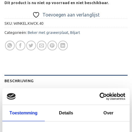
Dit product is nu niet op voorraad en niet beschikbaar.
Toevoegen aan verlanglijst
SKU:
WINKEL.KWCK.40
Categorieën:
Beker met graveerplaat
,
Biljart
BESCHRIJVING
AANVULLENDE INFORMATIE
BEOORDELINGEN (0)
Toestemming
Details
Over
De WCK.40 is een heel mooie houten standaard die zeer
geschikt is voor ieder (sport)toernooi of