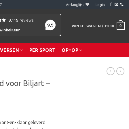
7
Verlanglijst
Login
0
WINKELWAGEN /
€
0.00
IVERSEN
PER SPORT
OP=OP
 voor Biljart –
ant-en-klaar geleverd