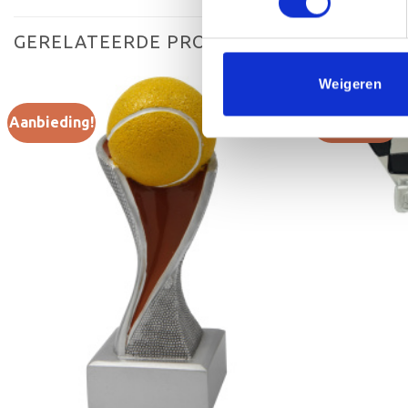
GERELATEERDE PRODUCTEN
Weigeren
Aanbieding!
Aanbieding!
Toevoegen
aan
verlanglijst