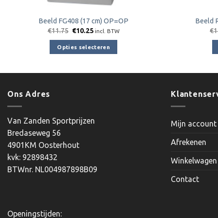
Beeld FG408 (17 cm) OP=OP
Beeld 
Oorspronkelijke
Huidige
€
11.75
€
10.25
€
1
incl. BTW
prijs
prijs
was:
is:
Opties selecteren
€11.75.
€10.25.
Dit
product
heeft
meerdere
Ons Adres
Klantenser
variaties.
Deze
Van Zanden Sportprijzen
Mijn account
optie
Bredaseweg 56
kan
Afrekenen
4901KM Oosterhout
gekozen
kvk: 92898432
worden
Winkelwagen
BTWnr. NL004987898B09
op
Contact
de
productpagina
Openingstijden: