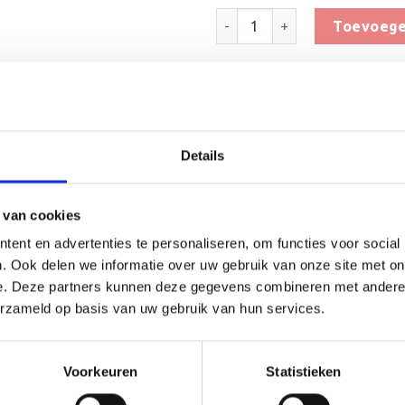
Houten Standaard voor Biljar
Toevoege
Toevoegen 
SKU:
KWT005
Categorieën:
Beker met graveerpla
Details
 van cookies
ent en advertenties te personaliseren, om functies voor social
. Ook delen we informatie over uw gebruik van onze site met on
e. Deze partners kunnen deze gegevens combineren met andere i
(0)
erzameld op basis van uw gebruik van hun services.
hikt is voor ieder (sport)toernooi of businessevenement. We 
e tekst gecentreerd op een aluminium plaatje.
Voorkeuren
Statistieken