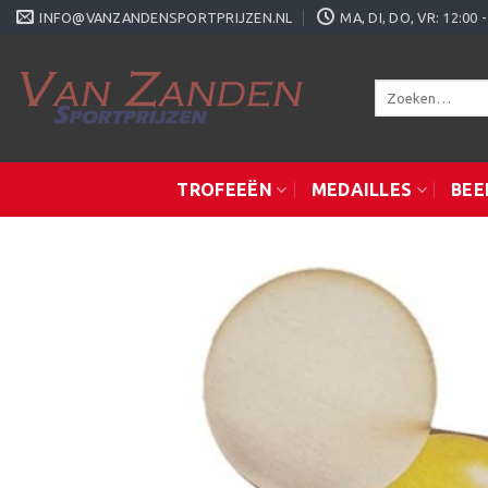
Ga
INFO@VANZANDENSPORTPRIJZEN.NL
MA, DI, DO, VR: 12:0
naar
inhoud
Zoeken
naar:
TROFEEËN
MEDAILLES
BEE