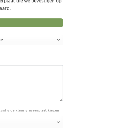
eerplaat die we bevestigen op
aard.
kunt u de kleur graveerplaat kiezen