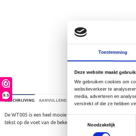
Toestemming
Deze website maakt gebruik
We gebruiken cookies om cont
websiteverkeer te analyseren
9,5
media, adverteren en analys
BESCHRIJVING
AANVULLENDE INFORMATIE
BEOORDELINGEN 
verstrekt of die ze hebben v
De WT005 is een heel mooie houten standaard die zeer gesc
Toestemmingsselectie
tekst op de voet van de beker aan te brengen. We graveren d
Noodzakelijk