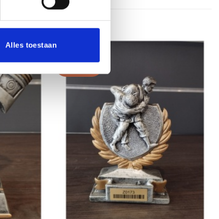
Alles toestaan
Aanbieding!
Toevoegen
Toevoegen
aan
aan
verlanglijst
verlanglijst