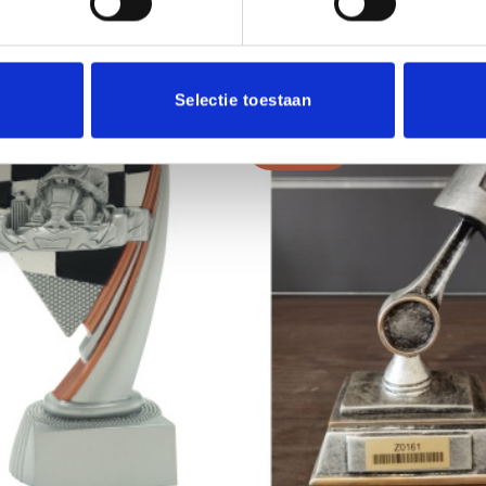
Selectie toestaan
Aanbieding!
Toevoegen
aan
verlanglijst