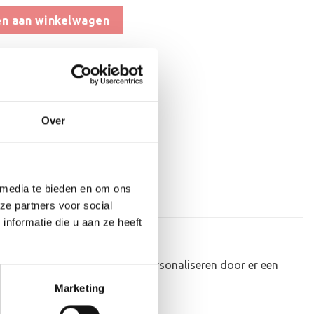
t - WT005 OP=OP aantal
n aan winkelwagen
aan verlanglijst
at
,
Biljart
,
Hout
,
Op=Op Beelden
Over
 media te bieden en om ons
ze partners voor social
nformatie die u aan ze heeft
kunnen de houten standaard personaliseren door er een
Marketing