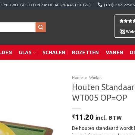
0 - 17:00 WO: GESLOTEN ZA: OP AFSPRAAK (10-12U)
(+31)0162-22566
LDEN
GLAS
SCHALEN
ROZETTEN
VANEN
D
Home
»
Winkel
Houten Standaard
WT005 OP=OP
Toevoegen
aan
verlanglijst
11.20
€
incl. BTW
De houten standaard wordt k