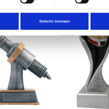
Selectie toestaan
Aanbieding!
Toevoegen
aan
verlanglijst