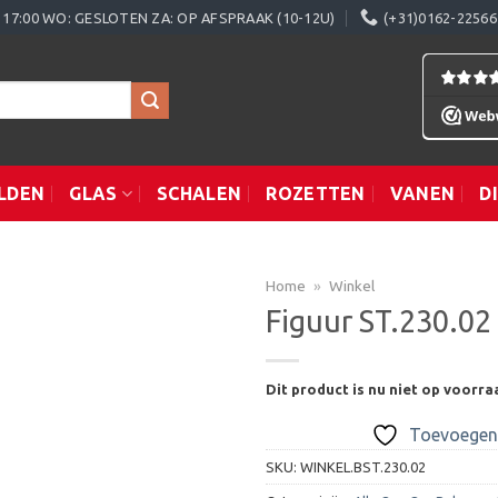
0 - 17:00 WO: GESLOTEN ZA: OP AFSPRAAK (10-12U)
(+31)0162-22566
LDEN
GLAS
SCHALEN
ROZETTEN
VANEN
D
Home
»
Winkel
Figuur ST.230.02
Toevoegen
Dit product is nu niet op voorra
aan
verlanglijst
Toevoegen 
SKU:
WINKEL.BST.230.02