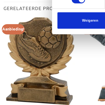
GERELATEERDE PRODUCTEN
Weigeren
Aanbieding!
Aanbieding!
Toevoegen
aan
verlanglijst