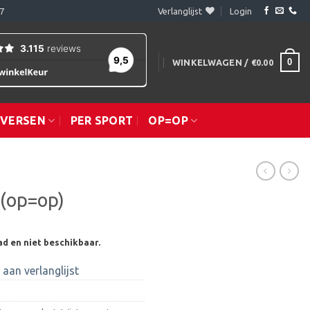
7
Verlanglijst
Login
0
WINKELWAGEN /
€
0.00
IVERSEN
PER SPORT
OP=OP
 (op=op)
ad en niet beschikbaar.
aan verlanglijst