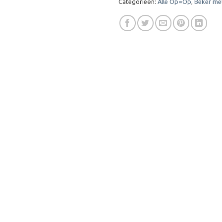
Categorieën:
Alle Op=Op
,
Beker me