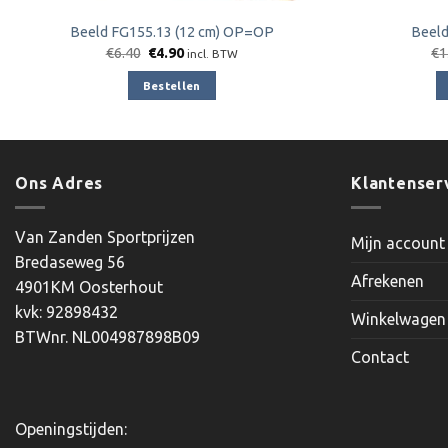
Beeld FG155.13 (12 cm) OP=OP
Beeld
Oorspronkelijke
Huidige
€
6.40
€
4.90
€
1
incl. BTW
prijs
prijs
was:
is:
Bestellen
€6.40.
€4.90.
Ons Adres
Klantenser
Van Zanden Sportprijzen
Mijn account
Bredaseweg 56
Afrekenen
4901KM Oosterhout
kvk: 92898432
Winkelwagen
BTWnr. NL004987898B09
Contact
Openingstijden: