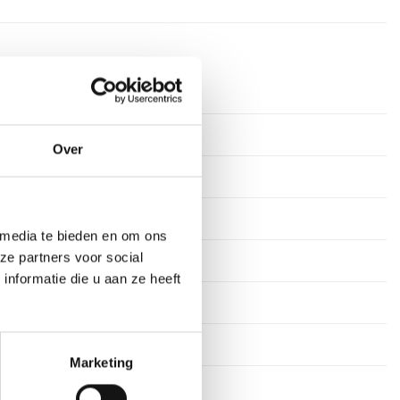
rkdagen
ium
Over
tof
s
 media te bieden en om ons
ze partners voor social
stekens
nformatie die u aan ze heeft
en
27 cm, 30 cm
Marketing