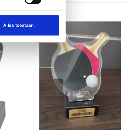
Alles toestaan
Aanbieding!
Toevoegen
Toevoegen
aan
aan
verlanglijst
verlanglijst