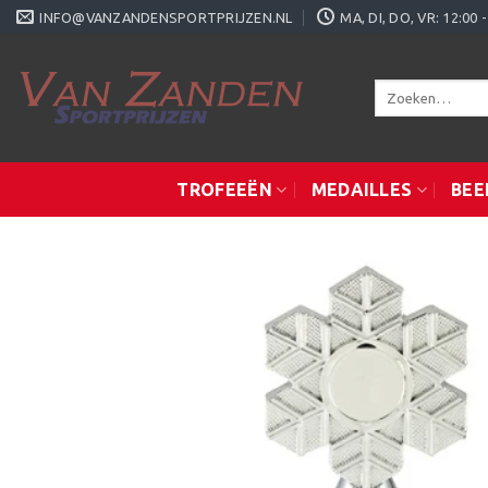
Ga
INFO@VANZANDENSPORTPRIJZEN.NL
MA, DI, DO, VR: 12:0
naar
inhoud
Zoeken
naar:
TROFEEËN
MEDAILLES
BEE