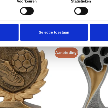
Voorkeuren
Statistieken
23 cm, 
Selectie toestaan
Aanbieding!
Toevoegen
aan
verlanglijst