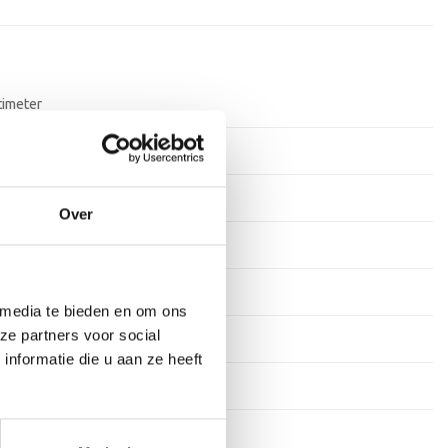
timeter
rkdagen
ium
Over
ium
tof
 media te bieden en om ons
ze partners voor social
s
nformatie die u aan ze heeft
stekens
en