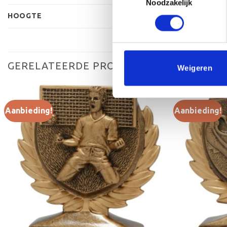
Noodzakelijk
HOOGTE
GERELATEERDE PRODUCTEN
Weigeren
Aanbieding!
Aanbieding!
Toevoegen
aan
verlanglijst