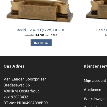
Beeld FG149.13 (12 cm) OP=OP
Beeld 
Oorspronkelijke
Huidige
€
6.40
€
4.90
€
incl. BTW
prijs
prijs
was:
is:
Bestellen
€6.40.
€4.90.
Ons Adres
Klantenser
Van Zanden Sportprijzen
Mijn account
Bredaseweg 56
Afrekenen
4901KM Oosterhout
kvk: 92898432
Winkelwagen
BTWnr. NL004987898B09