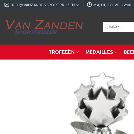
Ga
INFO@VANZANDENSPORTPRIJZEN.NL
MA, DI, DO, VR: 12:0
naar
inhoud
Zoeken
naar:
TROFEEËN
MEDAILLES
BEE