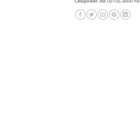
Categorieën:
Alle Op=Op
,
Beker me