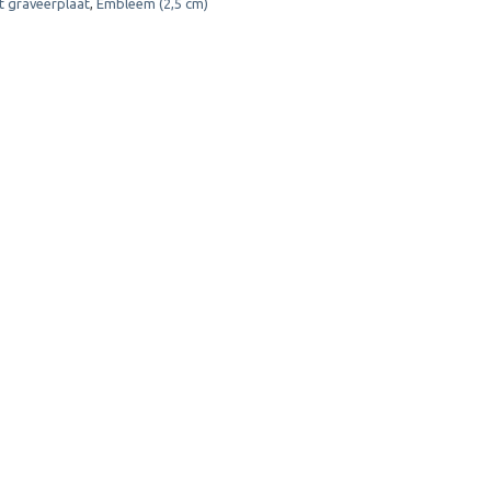
t graveerplaat
,
Embleem (2,5 cm)