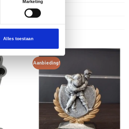
Marketing
25 cm, 27 cm
Alles toestaan
Aanbieding!
Toevoegen
Toevoegen
aan
aan
verlanglijst
verlanglijst