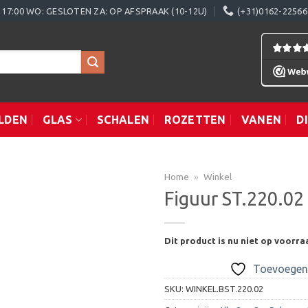
0 - 17:00 WO: GESLOTEN ZA: OP AFSPRAAK (10-12U)
(+31)0162-22566
LDEN
GLAS
SCHALEN
ROZETTEN
VANEN
D
Home
»
Winkel
Figuur ST.220.02
Toevoegen
Dit product is nu niet op voorra
aan
verlanglijst
Toevoegen 
SKU:
WINKEL.BST.220.02