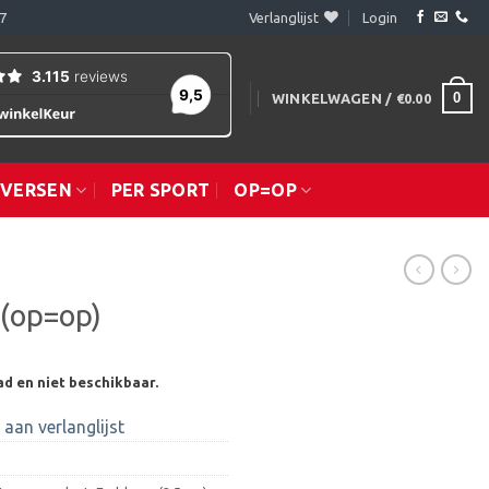
7
Verlanglijst
Login
0
WINKELWAGEN /
€
0.00
IVERSEN
PER SPORT
OP=OP
 (op=op)
ad en niet beschikbaar.
aan verlanglijst