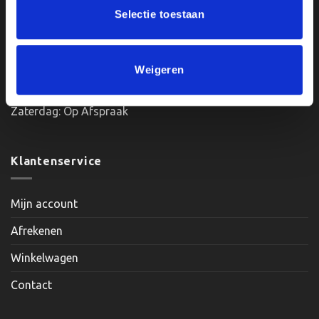
productpagina
Selectie toestaan
Openingstijden:
Weigeren
Maandag, Dinsdag, Donderdag, Vrijdag: 12:00 – 17:00
Zaterdag: Op Afspraak
Klantenservice
Mijn account
Afrekenen
Winkelwagen
Contact