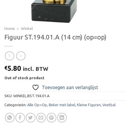
Home
»
Winkel
Figuur ST.194.01.A (14 cm) (op=op)
5.80
€
incl. BTW
Out of stock product
Toevoegen aan verlanglijst
SKU:
WINKEL.BST.194.01.A
Categorieën:
Alle Op=Op
,
Beker met label
,
Kleine Figuren
,
Voetbal