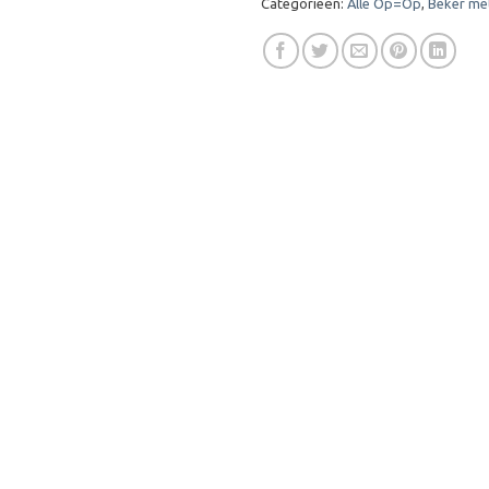
Categorieën:
Alle Op=Op
,
Beker me