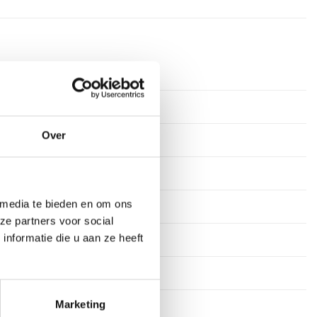
rkdagen
ium
Over
tof
 media te bieden en om ons
s
ze partners voor social
nformatie die u aan ze heeft
stekens
en
Marketing
45 cm, 50 cm