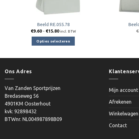
Beeld RE.055.78
Beel
Prijsklasse:
€
9.60
-
€
15.80
€
incl. BTW
€9.60
tot
Opties selecteren
€15.80
Dit
product
heeft
meerdere
Ons Adres
Klantenser
variaties.
Deze
Van Zanden Sportprijzen
Mijn account
optie
Bredaseweg 56
kan
Afrekenen
4901KM Oosterhout
gekozen
kvk: 92898432
worden
Winkelwagen
BTWnr. NL004987898B09
op
Contact
de
productpagina