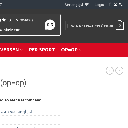
7
Verlanglijst
Login
0
WINKELWAGEN /
€
0.00
IVERSEN
PER SPORT
OP=OP
 (op=op)
ad en niet beschikbaar.
aan verlanglijst