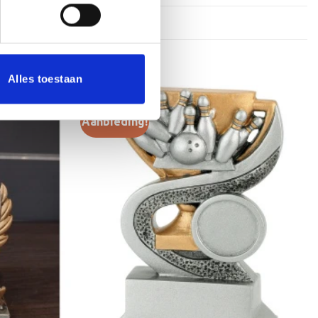
Alles toestaan
Aanbieding!
Toevoegen
Toevoegen
aan
aan
verlanglijst
verlanglijst