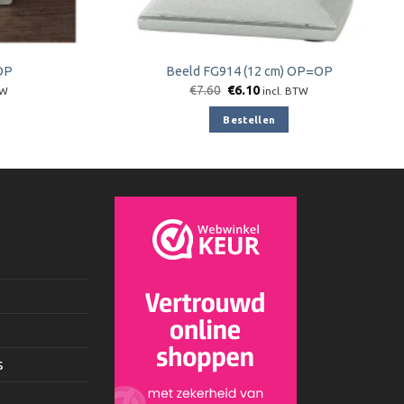
OP
Beeld FG914 (12 cm) OP=OP
jke
e
Oorspronkelijke
Huidige
€
7.60
€
6.10
TW
incl. BTW
prijs
prijs
was:
is:
Bestellen
€7.60.
€6.10.
s