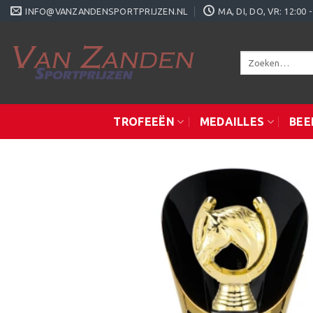
Ga
INFO@VANZANDENSPORTPRIJZEN.NL
MA, DI, DO, VR: 12:0
naar
inhoud
Zoeken
naar:
TROFEEËN
MEDAILLES
BEE