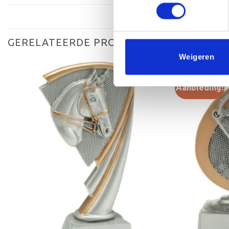
GERELATEERDE PRODUCTEN
Weigeren
Aanbieding!
Toevoegen
aan
verlanglijst