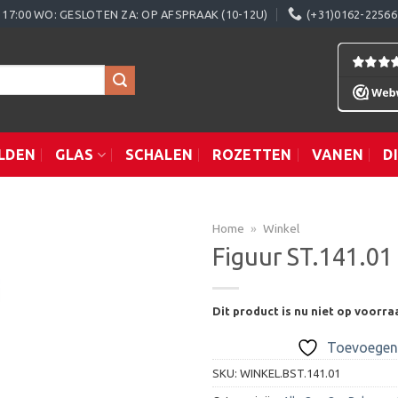
0 - 17:00 WO: GESLOTEN ZA: OP AFSPRAAK (10-12U)
(+31)0162-22566
LDEN
GLAS
SCHALEN
ROZETTEN
VANEN
D
Home
»
Winkel
Figuur ST.141.01
Toevoegen
Dit product is nu niet op voorra
aan
verlanglijst
Toevoegen 
SKU:
WINKEL.BST.141.01