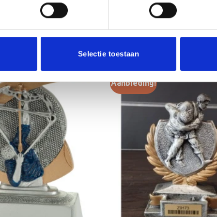
Selectie toestaan
Aanbieding!
Toevoegen
aan
verlanglijst