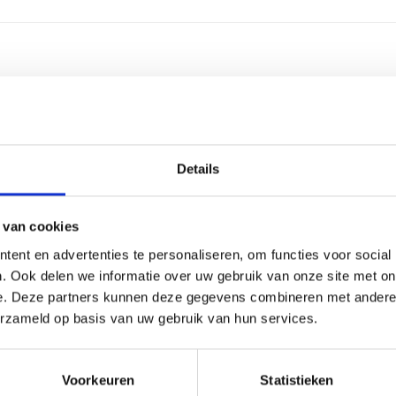
2-4 we
Alumin
Details
Ijzer
Kunsts
 van cookies
ent en advertenties te personaliseren, om functies voor social
3 regel
. Ook delen we informatie over uw gebruik van onze site met on
e. Deze partners kunnen deze gegevens combineren met andere i
30 lee
erzameld op basis van uw gebruik van hun services.
Graver
Voorkeuren
Statistieken
40 cm, 