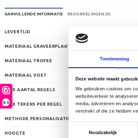
AANVULLENDE INFORMATIE
BEOORDELINGEN (0)
LEVERTIJD
MATERIAAL GRAVEERPLAAT
Toestemming
MATERIAAL TROFEE
MATERIAAL VOET
Deze website maakt gebruik
We gebruiken cookies om cont
MAX AANTAL REGELS
websiteverkeer te analyseren
9,5
media, adverteren en analys
MAX TEKENS PER REGEL
verstrekt of die ze hebben v
METHODE PERSONALISATIE
Toestemmingsselectie
Noodzakelijk
HOOGTE