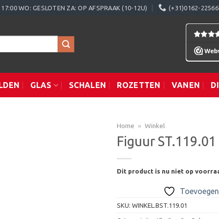
0 - 17:00 WO: GESLOTEN ZA: OP AFSPRAAK (10-12U)
(+31)0162-22566
LDEN
GLAS
SCHALEN
ROZETTEN
VANEN
D
Home
»
Winkel
Figuur ST.119.01
Toevoegen
Dit product is nu niet op voorra
aan
verlanglijst
Toevoegen 
SKU:
WINKEL.BST.119.01