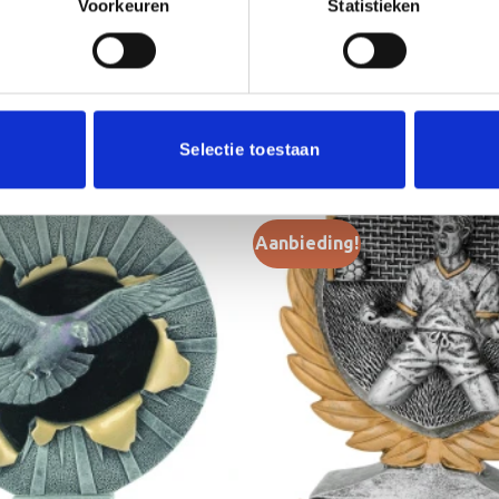
Voorkeuren
Statistieken
24 cm, 
Selectie toestaan
Aanbieding!
Toevoegen
aan
verlanglijst