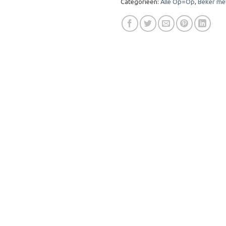
Categorieën:
Alle Op=Op
,
Beker me