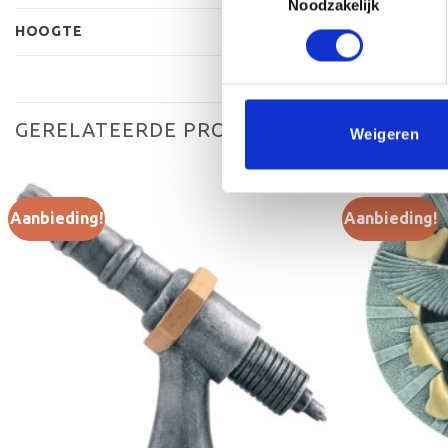
Noodzakelijk
HOOGTE
GERELATEERDE PRODUCTEN
Weigeren
Aanbieding!
Aanbieding!
Toevoegen
aan
verlanglijst