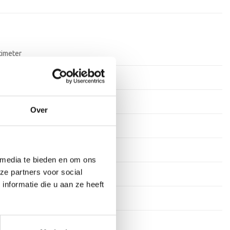
timeter
rkdagen
ium
Over
ium
tof
 media te bieden en om ons
ze partners voor social
s
nformatie die u aan ze heeft
stekens
en