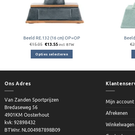
Beeld RE.132 (16 cm) OP=OP
Beeld
Oorspronkelijke
Huidige
€
15.05
€
13.55
€
2
incl. BTW
prijs
prijs
was:
is:
Opties selecteren
€15.05.
€13.55.
Dit
product
heeft
meerdere
Ons Adres
Klantenser
variaties.
Deze
Van Zanden Sportprijzen
Mijn account
optie
Bredaseweg 56
kan
Afrekenen
4901KM Oosterhout
gekozen
kvk: 92898432
worden
Winkelwagen
BTWnr. NL004987898B09
op