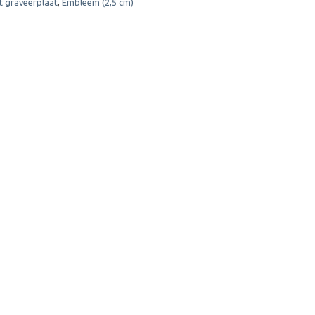
t graveerplaat
,
Embleem (2,5 cm)