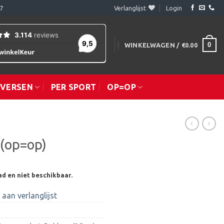
7
Verlanglijst
Login
0
WINKELWAGEN /
€
0.00
IVERSEN
PER SPORT
OP=OP
 (op=op)
ad en niet beschikbaar.
aan verlanglijst