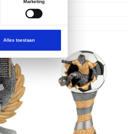
Marketing
26 cm, 28 cm
Alles toestaan
Toevoegen
Toevoegen
aan
aan
verlanglijst
verlanglijst