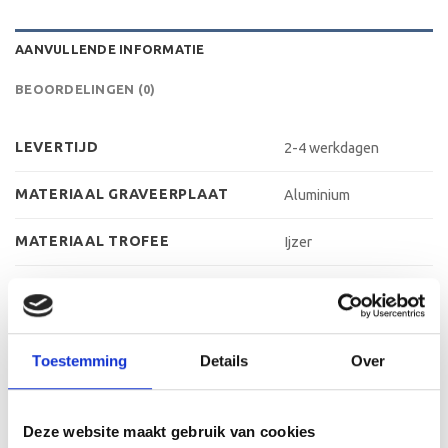
AANVULLENDE INFORMATIE
BEOORDELINGEN (0)
LEVERTIJD
2-4 werkdagen
MATERIAAL GRAVEERPLAAT
Aluminium
MATERIAAL TROFEE
Ijzer
MATERIAAL VOET
Kunststof
MAX AANTAL REGELS
3 regels
Toestemming
Details
Over
MAX TEKENS PER REGEL
30 leestekens
METHODE PERSONALISATIE
Graveren
Deze website maakt gebruik van cookies