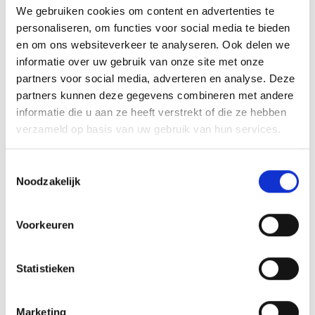
We gebruiken cookies om content en advertenties te
HOOGTE
40 cm, 45 cm, 50 cm
personaliseren, om functies voor social media te bieden
en om ons websiteverkeer te analyseren. Ook delen we
informatie over uw gebruik van onze site met onze
partners voor social media, adverteren en analyse. Deze
GERELATEERDE PRODUCTEN
partners kunnen deze gegevens combineren met andere
informatie die u aan ze heeft verstrekt of die ze hebben
verzameld op basis van uw gebruik van hun services.
Aanbieding!
Toestemmingsselectie
Toevoegen
Toevoegen
Noodzakelijk
aan
aan
verlanglijst
verlanglijst
Voorkeuren
Statistieken
Beeld Z0191 OP=OP
Beeld FG153 (12 cm)
Marketing