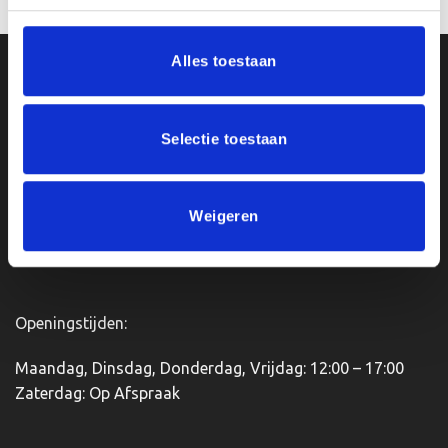
Alles toestaan
Ons Adres
Van Zanden Sportprijzen
Selectie toestaan
Bredaseweg 56
4901KM Oosterhout
kvk: 92898432
Weigeren
BTWnr. NL004987898B09
Openingstijden:
Maandag, Dinsdag, Donderdag, Vrijdag: 12:00 – 17:00
Zaterdag: Op Afspraak