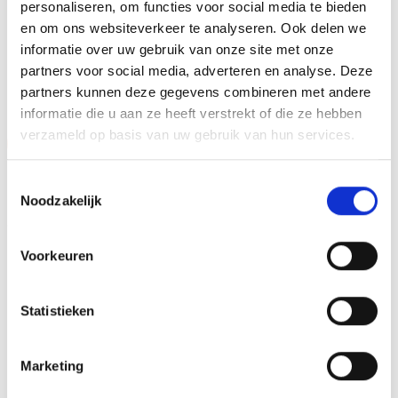
personaliseren, om functies voor social media te bieden
en om ons websiteverkeer te analyseren. Ook delen we
informatie over uw gebruik van onze site met onze
GERELATEERDE PRODUCTEN
partners voor social media, adverteren en analyse. Deze
partners kunnen deze gegevens combineren met andere
informatie die u aan ze heeft verstrekt of die ze hebben
verzameld op basis van uw gebruik van hun services.
Aanbieding!
Toevoegen
Toevoegen
Toestemmingsselectie
aan
aan
verlanglijst
verlanglijst
Noodzakelijk
Voorkeuren
Statistieken
Beeld FG149 (12 cm) OP=OP
Beeld FG665 (16,5 cm)
Oorspronkelijke
Huidige
€
6.40
€
4.90
€
19.60
incl. BTW
incl. BTW
prijs
prijs
Marketing
was:
is:
Bestellen
Bestellen
€6.40.
€4.90.