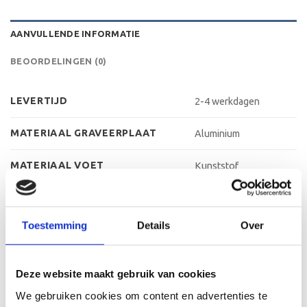
AANVULLENDE INFORMATIE
BEOORDELINGEN (0)
LEVERTIJD
2-4 werkdagen
MATERIAAL GRAVEERPLAAT
Aluminium
MATERIAAL VOET
Kunststof
MAX AANTAL REGELS
3 regels
Toestemming
Details
Over
MAX TEKENS PER REGEL
30 leestekens
METHODE PERSONALISATIE
Graveren
Deze website maakt gebruik van cookies
HOOGTE
23 cm, 25 cm, 27 cm
We gebruiken cookies om content en advertenties te