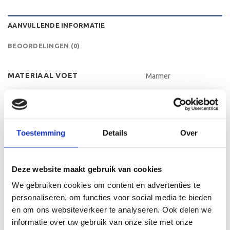
AANVULLENDE INFORMATIE
BEOORDELINGEN (0)
MATERIAAL VOET
Marmer
LEVERTIJD
2-4 werkdagen
METHODE PERSONALISATIE
Labelen
Toestemming
Details
Over
HOOGTE
10 cm, 13 cm, 15 cm
Deze website maakt gebruik van cookies
We gebruiken cookies om content en advertenties te
GERELATEERDE PRODUCTEN
personaliseren, om functies voor social media te bieden
en om ons websiteverkeer te analyseren. Ook delen we
informatie over uw gebruik van onze site met onze