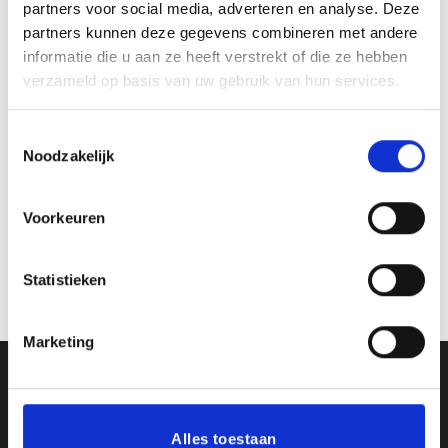
partners voor social media, adverteren en analyse. Deze
partners kunnen deze gegevens combineren met andere
Toevoegen
Toevoegen
informatie die u aan ze heeft verstrekt of die ze hebben
aan
aan
verzameld op basis van uw gebruik van hun services.
verlanglijst
verlanglijst
Toestemmingsselectie
Noodzakelijk
Voorkeuren
Beeld FG670 (10,5 cm)
Beeld FG255 (10 cm)
€
7.25
€
5.15
incl. BTW
incl. BTW
Statistieken
Bestellen
Bestellen
Marketing
Ons Adres
Van Zanden Sportprijzen
Alles toestaan