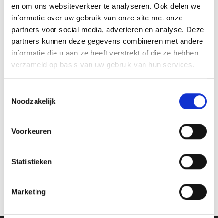
en om ons websiteverkeer te analyseren. Ook delen we
informatie over uw gebruik van onze site met onze
partners voor social media, adverteren en analyse. Deze
Aanbieding!
Aanbieding!
partners kunnen deze gegevens combineren met andere
Toevoegen
Toevoegen
informatie die u aan ze heeft verstrekt of die ze hebben
aan
aan
verlanglijst
verlanglijst
verzameld op basis van uw gebruik van hun services.
Toestemmingsselectie
Noodzakelijk
Voorkeuren
Houten Standaard voor
Beeld FG414 OP=OP
Badminton – WT003 OP=OP
Prijsklasse:
Oorspronkelijke
Huidige
€
8.60
-
€
10.55
€
9.60
€
8.10
incl. BTW
incl. BTW
Statistieken
€8.60
prijs
prijs
tot
was:
is:
Opties selecteren
Opties selecteren
€10.55
€9.60.
€8.10.
Dit
Dit
Marketing
product
product
heeft
heeft
meerdere
meerdere