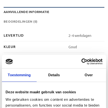
AANVULLENDE INFORMATIE
BEOORDELINGEN (0)
LEVERTIJD
2-4 werkdagen
KLEUR
Goud
MATERIAAL VOET
Kunststof
METHODE PERSONALISATIE
Labelen
Toestemming
Details
Over
HOOGTE
16 cm, 17 cm, 19 cm
Deze website maakt gebruik van cookies
We gebruiken cookies om content en advertenties te
GERELATEERDE PRODUCTEN
personaliseren, om functies voor social media te bieden