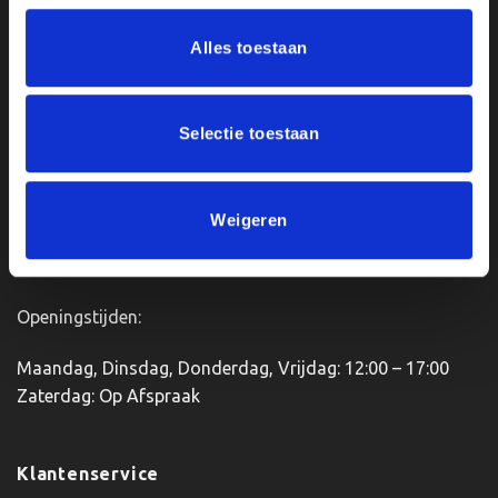
variaties.
variaties.
Deze
Deze
Ons Adres
Alles toestaan
optie
optie
kan
kan
Van Zanden Sportprijzen
gekozen
gekozen
worden
worden
Bredaseweg 56
Selectie toestaan
op
op
4901KM Oosterhout
de
de
kvk: 92898432
productpagina
productpagina
BTWnr. NL004987898B09
Weigeren
Openingstijden:
Maandag, Dinsdag, Donderdag, Vrijdag: 12:00 – 17:00
Zaterdag: Op Afspraak
Klantenservice