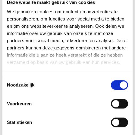
Deze website maakt gebruik van cookies
METHODE PERSONALISATIE
Graveren
We gebruiken cookies om content en advertenties te
personaliseren, om functies voor social media te bieden
HOOGTE
24 cm, 27 cm, 30 cm
en om ons websiteverkeer te analyseren. Ook delen we
informatie over uw gebruik van onze site met onze
partners voor social media, adverteren en analyse. Deze
partners kunnen deze gegevens combineren met andere
GERELATEERDE PRODUCTEN
informatie die u aan ze heeft verstrekt of die ze hebben
verzameld op basis van uw gebruik van hun services.
Aanbieding!
Aanbieding!
Toestemmingsselectie
Noodzakelijk
Toevoegen
Toevoegen
aan
aan
verlanglijst
verlanglijst
Voorkeuren
Statistieken