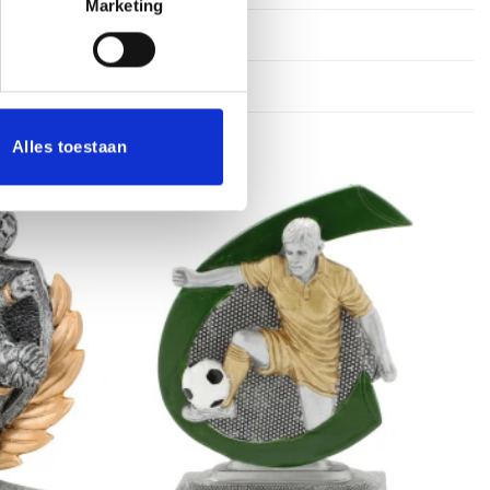
Marketing
25 cm, 27 cm
Alles toestaan
Toevoegen
Toevoegen
aan
aan
verlanglijst
verlanglijst