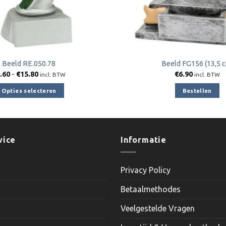
Beeld RE.050.78
Beeld FG156 (13,5 
Prijsklasse:
.60
-
€
15.80
€
6.90
incl. BTW
incl. BTW
€9.60
tot
Opties selecteren
Bestellen
€15.80
Dit
product
heeft
meerdere
vice
Informatie
variaties.
Deze
Privacy Policy
optie
kan
Betaalmethodes
gekozen
worden
Veelgestelde Vragen
op