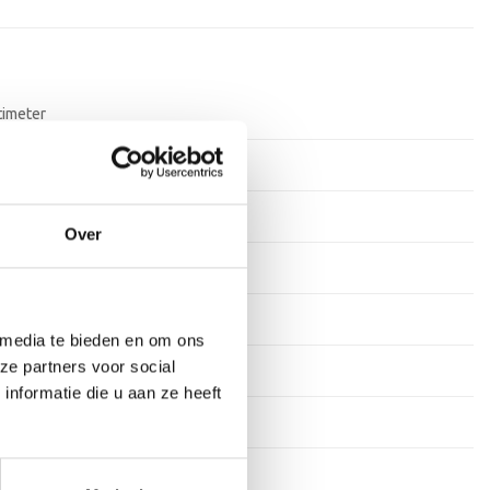
timeter
rkdagen
ium
Over
ium
tof
 media te bieden en om ons
ze partners voor social
s
nformatie die u aan ze heeft
stekens
en