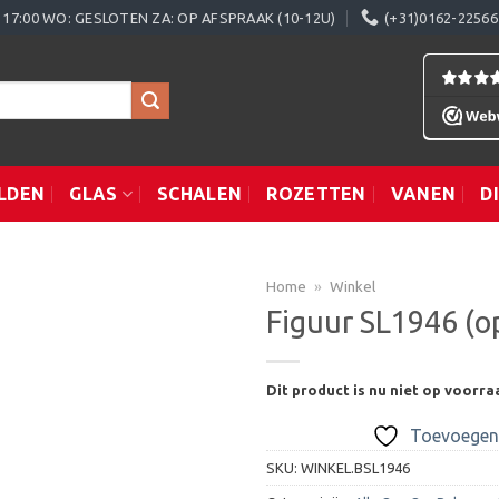
0 - 17:00 WO: GESLOTEN ZA: OP AFSPRAAK (10-12U)
(+31)0162-22566
LDEN
GLAS
SCHALEN
ROZETTEN
VANEN
D
Home
»
Winkel
Figuur SL1946 (o
Toevoegen
Dit product is nu niet op voorra
aan
verlanglijst
Toevoegen 
SKU:
WINKEL.BSL1946