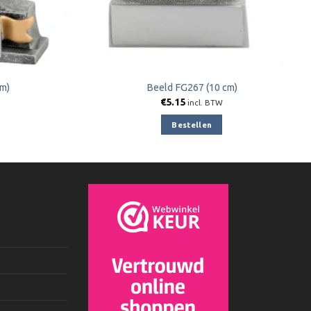
cm)
Beeld FG267 (10 cm)
€
5.15
incl. BTW
Bestellen