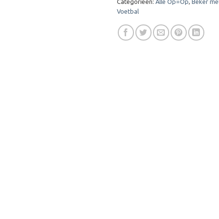
Categorieën:
Alle Op=Op
,
Beker me
Voetbal