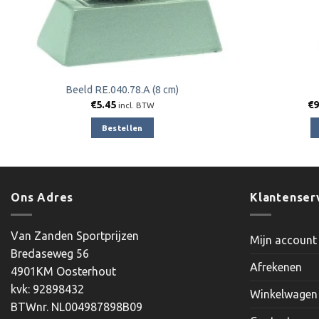
Beeld RE.040.78.A (8 cm)
€
5.45
€
9
incl. BTW
Bestellen
Ons Adres
Klantenser
Van Zanden Sportprijzen
Mijn account
Bredaseweg 56
Afrekenen
4901KM Oosterhout
kvk: 92898432
Winkelwagen
BTWnr. NL004987898B09