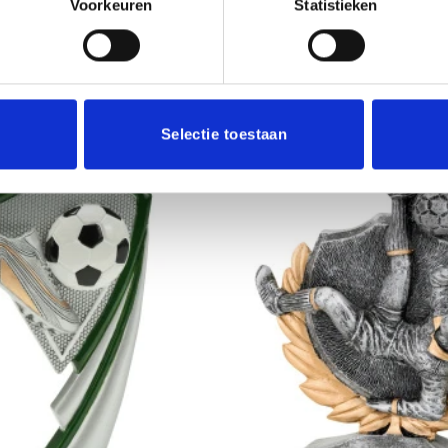
Voorkeuren
Statistieken
23 cm, 
Selectie toestaan
Toevoegen
aan
verlanglijst