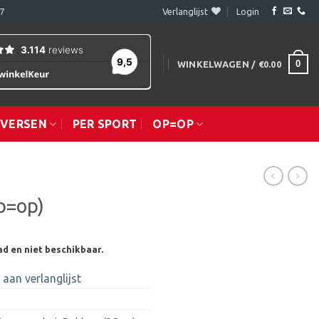
7
Verlanglijst
Login
0
WINKELWAGEN /
€
0.00
IVERSEN
PER SPORT
OP=OP
p=op)
ad en niet beschikbaar.
aan verlanglijst