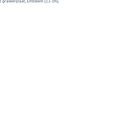
t graveerplaat
,
Embleem (2,5 cm)
,