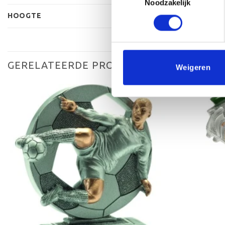
Noodzakelijk
HOOGTE
GERELATEERDE PRODUCTEN
Weigeren
Toevoegen
aan
verlanglijst