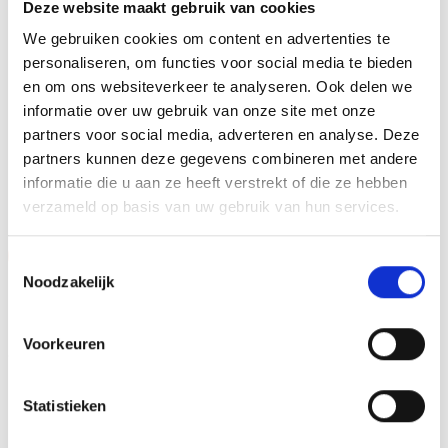
Deze website maakt gebruik van cookies
METHODE PERSONALISATIE
Graveren
We gebruiken cookies om content en advertenties te
personaliseren, om functies voor social media te bieden
HOOGTE
23 cm, 25 cm, 27 cm
en om ons websiteverkeer te analyseren. Ook delen we
informatie over uw gebruik van onze site met onze
partners voor social media, adverteren en analyse. Deze
partners kunnen deze gegevens combineren met andere
GERELATEERDE PRODUCTEN
informatie die u aan ze heeft verstrekt of die ze hebben
verzameld op basis van uw gebruik van hun services.
Aanbieding!
Aanbieding!
Toestemmingsselectie
Noodzakelijk
Toevoegen
Toevoegen
aan
aan
verlanglijst
verlanglijst
Voorkeuren
Statistieken