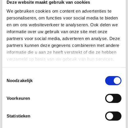
Deze website maakt gebruik van cookies
METHODE PERSONALISATIE
Graveren
We gebruiken cookies om content en advertenties te
personaliseren, om functies voor social media te bieden
HOOGTE
23 cm, 25 cm, 27 cm
en om ons websiteverkeer te analyseren. Ook delen we
informatie over uw gebruik van onze site met onze
partners voor social media, adverteren en analyse. Deze
partners kunnen deze gegevens combineren met andere
GERELATEERDE PRODUCTEN
informatie die u aan ze heeft verstrekt of die ze hebben
verzameld op basis van uw gebruik van hun services.
Aanbieding!
Aanbieding!
Toestemmingsselectie
Noodzakelijk
Toevoegen
Toevoegen
aan
aan
verlanglijst
verlanglijst
Voorkeuren
Statistieken