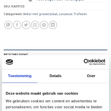
SKU:
KAX9120
Categorieën:
Beker met graveerplaat
,
Luxueuze Trofeeën
BESCHRIJVING
AANVULLENDE INFORMATIE
BEOORDELINGEN (0)
Toestemming
Details
Over
Dit zijn exclusief vervaardigde trofeeën voor wie iets
speciaals wilt uitreiken.
Deze website maakt gebruik van cookies
We gebruiken cookies om content en advertenties te
personaliseren, om functies voor social media te bieden