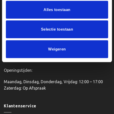
Ons Adres
Alles toestaan
Van Zanden Sportprijzen
Bredaseweg 56
Selectie toestaan
4901KM Oosterhout
kvk: 92898432
BTWnr. NL004987898B09
Weigeren
Openingstijden:
Maandag, Dinsdag, Donderdag, Vrijdag: 12:00 – 17:00
Zaterdag: Op Afspraak
Klantenservice