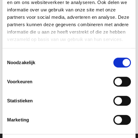
en om ons websiteverkeer te analyseren. Ook delen we
GERELATEERDE PRODUCTEN
informatie over uw gebruik van onze site met onze
partners voor social media, adverteren en analyse. Deze
partners kunnen deze gegevens combineren met andere
Aanbieding!
Aanbieding!
informatie die u aan ze heeft verstrekt of die ze hebben
verzameld op basis van uw gebruik van hun services.
Toevoegen
Toevoegen
aan
aan
verlanglijst
verlanglijst
Toestemmingsselectie
Noodzakelijk
Voorkeuren
Beeld FG149.13 (12 cm)
Beeld FG155.13 (12 cm)
Statistieken
OP=OP
OP=OP
Oorspronkelijke
Huidige
Oorspronkelijke
Huidige
€
6.40
€
4.90
€
6.40
€
4.90
incl. BTW
incl. BTW
prijs
prijs
prijs
prijs
was:
is:
was:
is:
Bestellen
Bestellen
Marketing
€6.40.
€4.90.
€6.40.
€4.90.