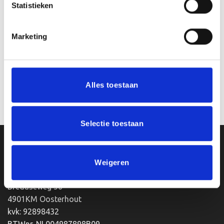
Statistieken
Marketing
Beeld FG153 (12 cm)
Beeld FG251 (10 cm)
€
7.50
€
5.75
incl. BTW
incl. BTW
Bestellen
Bestellen
Alles toestaan
Selectie toestaan
Ons Adres
Weigeren
Van Zanden Sportprijzen
Bredaseweg 56
4901KM Oosterhout
kvk: 92898432
BTWnr. NL004987898B09