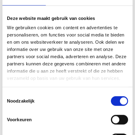
personaliseren door er een tekst op de voet van de beker
aan te brengen. Op de beker zelf kunnen we een door jou
Deze website maakt gebruik van cookies
gekozen afbeelding op plakken. Dit kan een van onze
We gebruiken cookies om content en advertenties te
tweehonderd standaard afbeeldingen zijn, maar ook een
personaliseren, om functies voor social media te bieden
eigen logo of afbeelding. Deze kun je uploaden via het
en om ons websiteverkeer te analyseren. Ook delen we
menu
informatie over uw gebruik van onze site met onze
partners voor social media, adverteren en analyse. Deze
partners kunnen deze gegevens combineren met andere
informatie die u aan ze heeft verstrekt of die ze hebben
GERELATEERDE PRODUCTEN
verzameld op basis van uw gebruik van hun services.
Toestemmingsselectie
Noodzakelijk
Toevoegen
Toevoegen
aan
aan
verlanglijst
verlanglijst
Voorkeuren