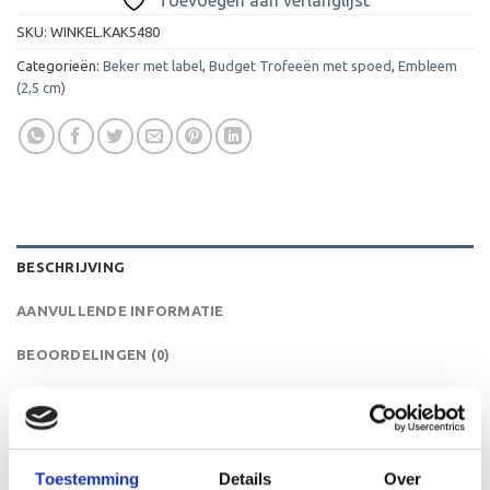
SKU:
WINKEL.KAK5480
Categorieën:
Beker met label
,
Budget Trofeeën met spoed
,
Embleem
(2,5 cm)
BESCHRIJVING
AANVULLENDE INFORMATIE
BEOORDELINGEN (0)
Een echte prijspakker voor prijzenpakkers! De AK5480 is
een heel mooie trofee die zeer geschikt is voor ieder
(sport)toernooi, businessevenement of als een leuk
Toestemming
Details
Over
cadeau om uit te reiken. We kunnen de beker